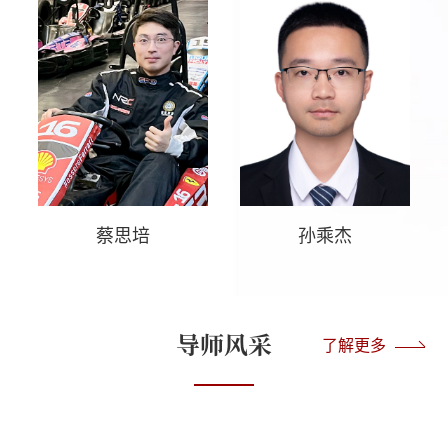
蔡思培
王怀谦
孙乘杰
张洪博
导师风采
了解更多