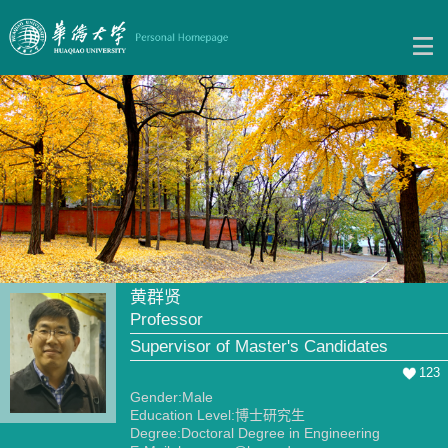
黄群贤
Professor
Supervisor of Master's Candidates
123
Gender:Male
Education Level:博士研究生
Degree:Doctoral Degree in Engineering