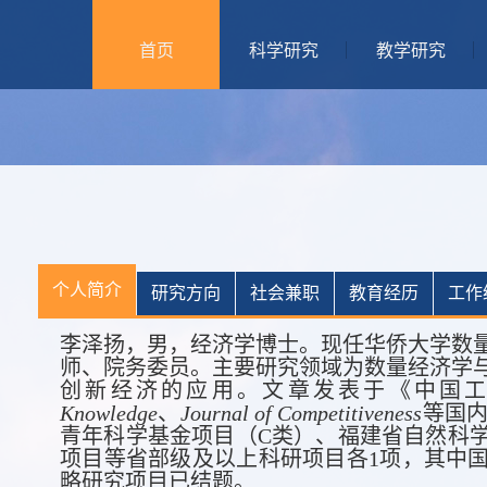
首页
科学研究
教学研究
个人简介
研究方向
社会兼职
教育经历
工作
李泽扬，男，经济学博士。现任华侨大学数
师、院务委员。
主要研究领域为数量经济学
创新经济的应用
。文章发表于《中国
Knowledge
、
Journal of Competitiveness
等国
青年科学基金项目（
C
类）、福建省自然科
项目等省部级及以上科研项目各
1
项，其中
略研究项目已结题。