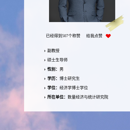
已经得到
507
个称赞 给我点赞
副教授
硕士生导师
性别：
男
学历：
博士研究生
学位：
经济学博士学位
所在单位：
数量经济与统计研究院
办公地点：
厦门校区F5-302
电子邮箱：
lizeyang@hqu.edu.cn
在职信息：
在岗