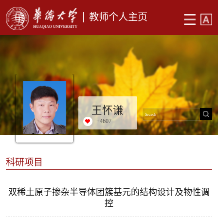
教师个人主页
王怀谦
+
4607
科研项目
双稀土原子掺杂半导体团簇基元的结构设计及物性调
控