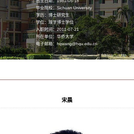
出生日期：1981-05-18
毕业院校：Sichuan University
学历：博士研究生
学位：理学博士学位
入职时间：2011-07-21
所在单位：华侨大学
电子邮箱：
hqwang@hqu.edu.cn
在职信息：在岗
其他任职：华侨大学学术委员会委员、泉州校区大学
物理教学部主任、华侨大学本科教学督导组成员
职务：教授
学科：计算机技术
凝聚态物理
原子与分子物理
宋晨
光学工程