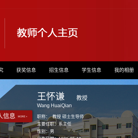
究
获奖信息
招生信息
学生信息
我的相册
王怀谦
教授
Wang HuaiQian
人信息
职称： 教授 硕士生导师
MORE +
主要任职：系主任
性别：男