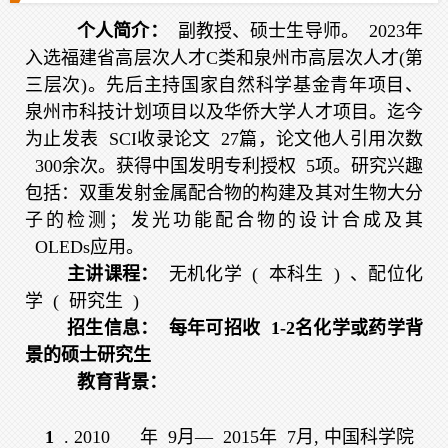
个人简介：
副教授、硕士生导师。
2023
年
入选福建省高层次人才C类和泉州市高层次人才(第
三层次)。先后主持国家自然科学基金青年项目、
泉州市科技计划项目以及华侨大学人才项目。迄今
为止发表
SCI
收录论文
27
篇，论文他人引用次数
300
余次。获得中国发明专利授权
5
项。研究兴趣
包括：双重发射金属配合物的构建及其对生物大分
子的检测；发光功能配合物的设计合成及其
OLEDs
应用。
主讲课程：
无机化学
(
本科生
)
、配位化
学
(
研究生
)
招生信息：
每年可招收
1-2
名化学或药学背
景的硕士研究生
教育背景：
1
. 2010
年
9
月—
2015
年
7
月, 中国科学院