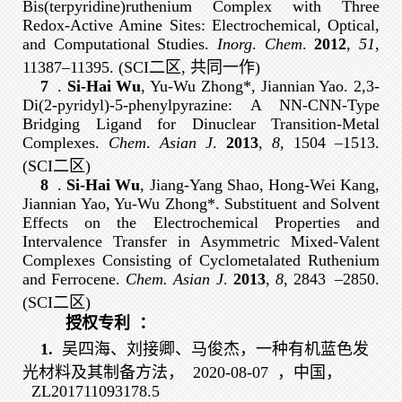
Bis(terpyridine)ruthenium Complex with Three
Redox-Active Amine Sites: Electrochemical, Optical,
and Computational Studies.
Inorg
.
Chem
.
2012
,
51
,
11387–11395. (SCI二区, 共同一作)
7
.
Si-Hai Wu
, Yu-Wu Zhong*, Jiannian Yao. 2,3-
Di(2-pyridyl)-5-phenylpyrazine: A NN-CNN-Type
Bridging Ligand for Dinuclear Transition-Metal
Complexes.
Chem
.
Asian J
.
2013
,
8
, 1504
–
1513.
(SCI二区)
8
.
Si-Hai Wu
, Jiang-Yang Shao, Hong-Wei Kang,
Jiannian Yao, Yu-Wu Zhong*. Substituent and Solvent
Effects on the Electrochemical Properties and
Intervalence Transfer in Asymmetric Mixed-Valent
Complexes Consisting of Cyclometalated Ruthenium
and Ferrocene.
Chem. Asian J
.
2013
,
8
, 2843
–
2850.
(SCI二区)
授权专利
：
1.
吴四海、刘接卿、马俊杰，一种有机蓝色发
光材料及其制备方法，
2020-08-07
，中国，
ZL201711093178.5