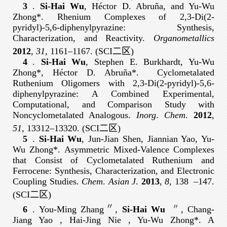
3
.
Si-Hai Wu
, Héctor D. Abruña, and Yu-Wu
Zhong*. Rhenium Complexes of 2,3-Di(2-
pyridyl)-5,6-diphenylpyrazine: Synthesis,
Characterization, and Reactivity.
Organometallics
2012
,
31
, 1161–1167. (SCI二区)
4
.
Si-Hai Wu
, Stephen E. Burkhardt, Yu-Wu
Zhong*, Héctor D. Abruña*. Cyclometalated
Ruthenium Oligomers with 2,3-Di(2-pyridyl)-5,6-
diphenylpyrazine: A Combined Experimental,
Computational, and Comparison Study with
Noncyclometalated Analogous.
Inorg
.
Chem
.
2012
,
51
, 13312–13320. (SCI二区)
5
.
Si-Hai Wu
, Jun-Jian Shen, Jiannian Yao, Yu-
Wu Zhong*. Asymmetric Mixed-Valence Complexes
that Consist of Cyclometalated Ruthenium and
Ferrocene: Synthesis, Characterization, and Electronic
Coupling Studies.
Chem
.
Asian
J
.
2013
,
8
, 138
–
147.
(SCI二区)
〃
〃
6
. You-Ming Zhang
,
Si-Hai Wu
, Chang-
Jiang Yao , Hai-Jing Nie , Yu-Wu Zhong*. A