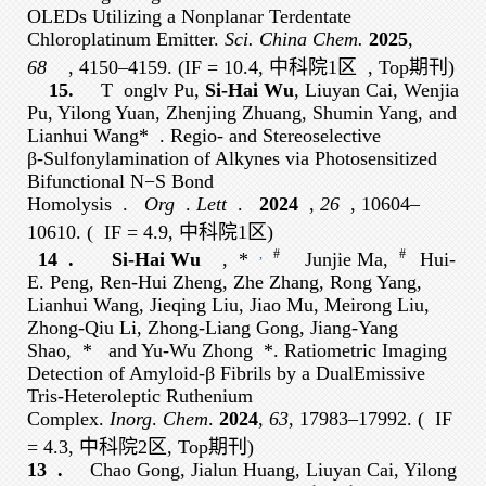
OLEDs Utilizing a Nonplanar Terdentate
Chloroplatinum Emitter.
Sci. China Chem.
2025
,
68
, 4150–4159
. (IF = 10.4, 中科院1区
, Top期刊
)
15.
T
onglv Pu,
Si-Hai Wu
, Liuyan Cai, Wenjia
Pu, Yilong Yuan, Zhenjing Zhuang, Shumin Yang, and
Lianhui Wang*
.
Regio- and Stereoselective
β‑Sulfonylamination of Alkynes via Photosensitized
Bifunctional N−S Bond
Homolysis
.
Org
.
Lett
.
2024
,
26
, 10604–
10610. (
IF = 4.9, 中科院1区
)
,
#
#
14
.
Si-Hai Wu
,
*
Junjie Ma,
Hui-
E. Peng, Ren-Hui Zheng, Zhe Zhang, Rong Yang,
Lianhui Wang, Jieqing Liu, Jiao Mu, Meirong Liu,
Zhong-Qiu Li, Zhong-Liang Gong, Jiang-Yang
Shao,
*
and Yu-Wu Zhong
*
. Ratiometric Imaging
Detection of Amyloid‑β Fibrils by a DualEmissive
Tris-Heteroleptic Ruthenium
Complex.
Inorg
.
Chem
.
2024
,
63
, 17983–17992. (
IF
= 4.3, 中科院2区
, Top期刊)
13
.
Chao Gong, Jialun Huang, Liuyan Cai, Yilong