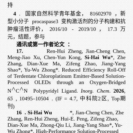
持
4
.
国家自然科学青年基金，
81602970
，新
型小分子
procaspase3
变构激活剂的分子构建和抗
肿瘤活性评价，
2016/10
-
2019/10
，
17.3
万
元，结题，参与
通讯或第一作者论文
：
17
.
Ren-Hui Zheng, Jian-Cheng Chen,
Meng-Jiao Xu, Chen-Yun Kong,
Si-Hai Wu
*, Zhe
Zhang, Dian-Xue Ma, Zifeng Zhao, Jiang-Yang
Shao*, Yu-Wu Zhong*. Reduced Efficiency Roll-Off
of Terdentate Chloroplatinum Emitter-Based Solution-
Processed OLEDs through an Oxygen-Bridged
∧
∧
N
C
N Polypyridyl Ligand.
Inorg. Chem
.
2026
,
65
, 10495–10504
.
(IF = 4.7, 中科院2区, Top期
刊)
16
. Si-Hai Wu
*, Jian-Cheng Chen, Zhe
Zhang, Ren-Hui Zheng, Hui-E. Peng, Zifeng Zhao,
Dian-Xue Ma, Zhong-Qiu Li, Jiang-Yang Shao*, Yu-
Wu Zhong*. High-Performance Solution-Processed