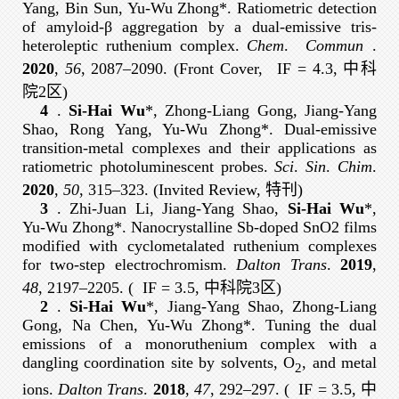
Yang, Bin Sun, Yu-Wu Zhong*. Ratiometric detection
of amyloid-β aggregation by a dual-emissive tris-
heteroleptic ruthenium complex.
Chem
.
Commun
.
2020
,
56
, 2087–2090. (Front Cover,
IF = 4.3, 中科
院2区
)
4
.
Si-Hai Wu
*, Zhong-Liang Gong, Jiang-Yang
Shao, Rong Yang, Yu-Wu Zhong*. Dual-emissive
transition-metal complexes and their applications as
ratiometric photoluminescent probes.
Sci
.
Sin
.
Chim
.
2020
,
50
, 315–323. (Invited Review, 特刊)
3
. Zhi-Juan Li, Jiang-Yang Shao,
Si-Hai Wu
*,
Yu-Wu Zhong*. Nanocrystalline Sb-doped SnO2 films
modified with cyclometalated ruthenium complexes
for two-step electrochromism.
Dalton Trans
.
2019
,
48
, 2197–2205. (
IF = 3.5, 中科院3区
)
2
.
Si-Hai Wu
*, Jiang-Yang Shao, Zhong-Liang
Gong, Na Chen, Yu-Wu Zhong*. Tuning the dual
emissions of a monoruthenium complex with a
dangling coordination site by solvents, O
, and metal
2
ions.
Dalton Trans
.
2018
,
47
, 292–297. (
IF = 3.5, 中