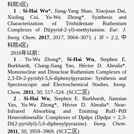
科院3区
)
1
.
Si-Hai Wu
*, Jiang-Yang Shao, Xiaojuan Dai,
Xiuling Cui, Yu-Wu Zhong*. Synthesis and
Characterization of Trisbidentate Ruthenium
Complexes of Di(pyrid-2-yl)-methylamine.
Eur
.
J
.
Inorg
.
Chem
.
2017
,
2017
, 3064–3071. (
IF = 2.2, 中
科院4区
)
2016年以前：
1
. Yu-Wu Zhong*,
Si-Hai Wu
, Stephen E.
Burkhardt, Chang-Jiang Yao, Héctor D. Abruña*.
Mononuclear and Dinuclear Ruthenium Complexes of
2,3-Di-2-pyridyl-5,6-diphenylpyrazine: Synthesis and
Spectroscopic and Electrochemical Studies.
Inorg
.
Chem
.
2011
,
50
, 517–524. (SCI二区)
2
.
Si-Hai Wu
, Stephen E. Burkhardt, Jiannian
Yao, Yu-Wu Zhong*, Héctor D. Abruña*. Near-
Infrared Absorbing and Emitting RuII−PtII
Heterodimetallic Complexes of Dpdpz (Dpdpz = 2,3-
Di(2-pyridyl)-5,6-diphenylpyrazine).
Inorg
.
Chem
.
2011
,
50
, 3959–3969. (SCI二区)