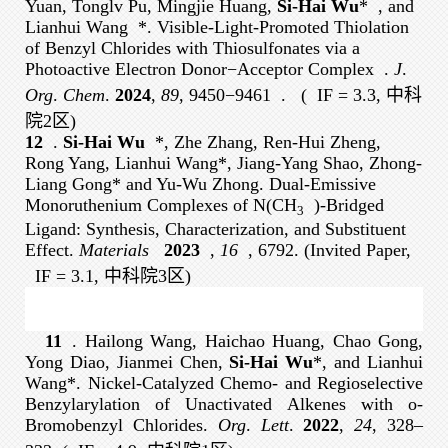
Yuan, Tonglv Pu, Mingjie Huang,
Si-Hai Wu
*
,
and
Lianhui Wang
*
. Visible-Light-Promoted Thiolation
of Benzyl Chlorides with Thiosulfonates via a
Photoactive Electron Donor−Acceptor Complex
.
J
.
Org
.
Chem
.
2024
,
89
, 9450−9461
.
(
IF = 3.3, 中科
院2区
)
12
.
Si-Hai Wu
*, Zhe Zhang, Ren-Hui Zheng,
Rong Yang, Lianhui Wang*, Jiang-Yang Shao, Zhong-
Liang Gong* and Yu-Wu Zhong. Dual-Emissive
Monoruthenium Complexes of N(CH
)-Bridged
3
Ligand: Synthesis, Characterization, and Substituent
Effect.
Materials
2023
,
16
, 6792. (Invited Paper,
IF = 3.1, 中科院3区
)
11
. Hailong Wang, Haichao Huang, Chao Gong,
Yong Diao, Jianmei Chen,
Si-Hai Wu
*, and Lianhui
Wang*. Nickel-Catalyzed Chemo- and Regioselective
Benzylarylation of Unactivated Alkenes with o-
Bromobenzyl Chlorides.
Org
.
Lett
.
2022
,
24
, 328–