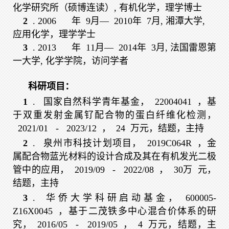
化学研究所（硕博连读）, 有机化学，理学博士
2
. 2006
年
9
月—
2010
年
7
月, 湘潭大学,
应用化学，理学学士
3
. 2013
年
11
月—
2014
年
3
月, 法国雷恩第
一大学, 化学学院，访问学者
科研项目：
1
.
国家自然科学青年基金，
22004041
，基
于双重发射金属钌配合物的蛋白纤维化检测，
2021/01
-
2023/12
，
24
万元，结题，主持
2
.
泉州市科技计划项目，
2019C064R
，金
属配合物蓝光材料的设计合成及其在有机发光二极
管中的应用，
2019/09
-
2022/08
，
30万
元，
结题，主持
3
.
华侨大学科研启动基金，
600005-
Z16X0045
，基于二茂铁多中心混合价体系的研
究，
2016/05
-
2019/05
，
4
万元，结题，主