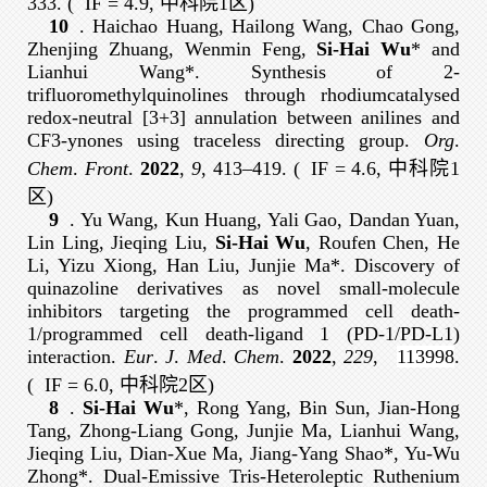
333. (
IF = 4.9, 中科院1区
)
10
. Haichao Huang, Hailong Wang, Chao Gong,
Zhenjing Zhuang, Wenmin Feng,
Si-Hai Wu
* and
Lianhui Wang*. Synthesis of 2-
trifluoromethylquinolines through rhodiumcatalysed
redox-neutral [3+3] annulation between anilines and
CF3-ynones using traceless directing group.
Org
.
Chem
.
Front
.
2022
,
9
, 413–419. (
IF = 4.6, 中科院1
区
)
9
. Yu Wang, Kun Huang, Yali Gao, Dandan Yuan,
Lin Ling, Jieqing Liu,
Si-Hai Wu
, Roufen Chen, He
Li, Yizu Xiong, Han Liu, Junjie Ma*. Discovery of
quinazoline derivatives as novel small-molecule
inhibitors targeting the programmed cell death-
1/programmed cell death-ligand 1 (PD-1/PD-L1)
interaction.
Eur
.
J
.
Med
.
Chem
.
2022
,
229
,
113998
.
(
IF = 6.0, 中科院2区
)
8
.
Si-Hai Wu
*, Rong Yang, Bin Sun, Jian-Hong
Tang, Zhong-Liang Gong, Junjie Ma, Lianhui Wang,
Jieqing Liu, Dian-Xue Ma, Jiang-Yang Shao*, Yu-Wu
Zhong*. Dual-Emissive Tris-Heteroleptic Ruthenium