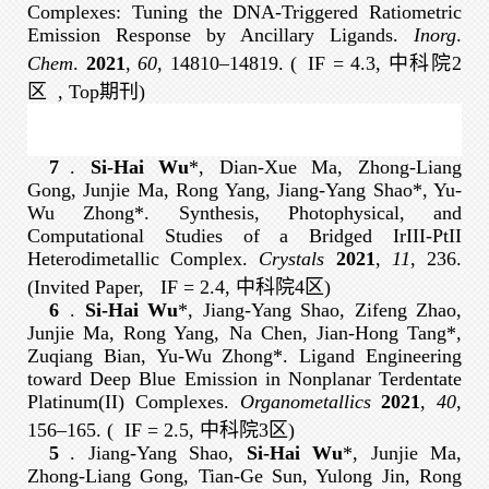
Complexes: Tuning the DNA-Triggered Ratiometric
Emission Response by Ancillary Ligands.
Inorg
.
Chem
.
2021
,
60
, 14810–14819. (
IF = 4.3, 中科院2
区
, Top期刊
)
7
.
Si-Hai Wu
*, Dian-Xue Ma, Zhong-Liang
Gong, Junjie Ma, Rong Yang, Jiang-Yang Shao*, Yu-
Wu Zhong*. Synthesis, Photophysical, and
Computational Studies of a Bridged IrIII-PtII
Heterodimetallic Complex.
Crystals
2021
,
11
, 236.
(Invited Paper,
IF = 2.4, 中科院4区
)
6
.
Si-Hai Wu
*, Jiang-Yang Shao, Zifeng Zhao,
Junjie Ma, Rong Yang, Na Chen, Jian-Hong Tang*,
Zuqiang Bian, Yu-Wu Zhong*. Ligand Engineering
toward Deep Blue Emission in Nonplanar Terdentate
Platinum(II) Complexes.
Organometallics
2021
,
40
,
156–165. (
IF = 2.5, 中科院3区
)
5
. Jiang-Yang Shao,
Si-Hai Wu
*, Junjie Ma,
Zhong-Liang Gong, Tian-Ge Sun, Yulong Jin, Rong