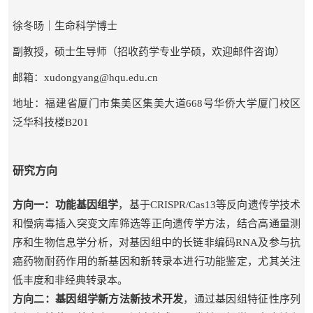
徐冬旸｜生命科学博士
副教授，硕士生导师（招收药学专业学硕，欢迎邮件咨询）
邮箱：
xudongyang@hqu.edu.cn
地址：福建省厦门市集美区集美大道
668
号华侨大学厦门校区
泛华科技楼
B201
研究方向
方向一：功能基因组学
，基于
CRISPR/Cas13
等反向遗传学技术
和慢病毒插入突变文库筛选等正向遗传学方法，结合高通量测
序和生物信息学分析，对基因组中的长链非编码
RNA
及参与抗
癌药物耐药作用的新基因和新转录本进行功能鉴定，尤其关注
低丰度和非经典转录本。
方向二：基因组学新方法新技术开发
，通过基因组特征性序列