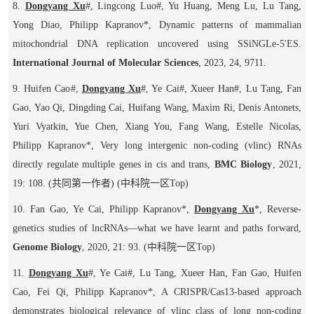
8.
Dongyang Xu
#
, Lingcong Luo
#
, Yu Huang, Meng Lu, Lu Tang,
Yong Diao, Philipp Kapranov*, Dynamic patterns of mammalian
mitochondrial DNA replication uncovered using SSiNGLe-5'ES.
International Journal of Molecular Sciences
, 2023, 24, 9711.
9. Huifen Cao
#
,
Dongyang Xu
#
, Ye Cai
#
, Xueer Han
#
, Lu Tang, Fan
Gao, Yao Qi, Dingding Cai, Huifang Wang, Maxim Ri, Denis Antonets,
Yuri Vyatkin, Yue Chen, Xiang You, Fang Wang, Estelle Nicolas,
Philipp Kapranov*, Very long intergenic non-coding (vlinc) RNAs
directly regulate multiple genes in
cis
and
trans
,
BMC Biology
, 2021,
19: 108.
(
共同第一作者
)
(
中科院一区
Top
)
10. Fan Gao, Ye Cai, Philipp Kapranov*,
Dongyang Xu
*, Reverse-
genetics studies of lncRNAs—what we have learnt and paths forward,
Genome Biology
, 2020, 21: 93.
(
中科院一区
Top
)
11.
Dongyang Xu
#
, Ye Cai
#
, Lu Tang, Xueer Han, Fan Gao, Huifen
Cao, Fei Qi, Philipp Kapranov*, A CRISPR/Cas13-based approach
demonstrates biological relevance of vlinc class of long non-coding