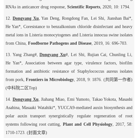
RNAs in anticancer drug response,
Scientific Reports
, 2020, 10: 1794.
12.
Dongyang Xu
, Yan Deng, Rongdong Fan, Lei Shi, Jianshan Bai*,
He Yan*, Coresistance to benzalkonium chloride disinfectant and heavy
metal ions in
Listeria monocytogenes
and
Listeria innocua
swine isolates
from China,
Foodborne Pathogens and Disease
,
2019, 16: 696-703.
13. Yang Zhang
#
,
Dongyang Xu
#
, Lei Shi, Rujian Cai, Chunling Li,
He Yan*, Association between agar type, virulence factors, biofilm
formation and antibiotic resistance of
Staphylococcus aureus
isolates
from pork,
Frontiers in Microbiology
, 2018, 9: 1876.
(
共同第一作者
)
(
中科院二区
Top
)
14.
Dongyang Xu
, Jiahang Miao, Emi Yumoto, Takao Yokota, Masashi
Asahina, Masaaki Watahiki*, YUCCA9-mediated auxin biosynthesis and
polar auxin transport synergistically regulate regeneration of root
systems following root cutting,
Plant and Cell Physiology
, 2017, 58:
1710-1723.
(
封面文章
)