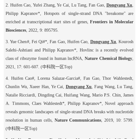
2. Huifen Cao, Yufei Zhang, Ye Cai, Lu Tang, Fan Gao,
Dongyang Xu
,
Philipp Kapranov*, Hotspots of single-strand DNA "breakome" are
enriched at transcriptional start sites of genes,
Frontiers in Molecular
Biosciences
, 2022, 9: 895795.
3. Yue Chen
#
, Fei Qi
#
*, Fan Gao, Huifen Cao,
Dongyang Xu
, Kourosh
Salehi-Ashtiani and Philipp Kapranov*, Hovlinc is a recently evolved
class of ribozyme found in human lncRNA,
Nature Chemical Biology
,
2021, 17: 601-607.
(
中科院一区
Top
)
4. Huifen Cao
#
, Lorena Salazar-Garcia
#
, Fan Gao, Thor Wahlestedt,
Chunlin Wu, Xueer Han, Ye Cai,
Dongyang Xu
, Fang Wang, Lu Tang,
Natalie Ricciardi, Dingding Cai, Huifang Wang, Mario P.S. Chin, James
A. Timmons, Claes Wahlestedt*, Philipp Kapranov*, Novel approach
reveals genomic landscapes of single-strand DNA breaks with nucleotide
resolution in human cells,
Nature Communications
, 2019, 10: 5799.
(
中科院一区
Top
)