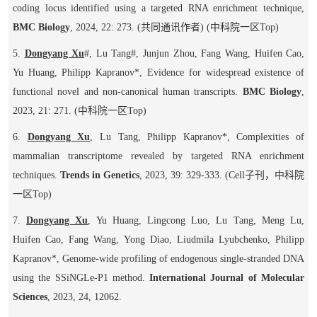
coding locus identified using a targeted RNA enrichment technique,
BMC Biology
, 2024, 22: 273.
(
共同通讯作者
)
(
中科院一区
Top
)
5.
Dongyang Xu
#
, Lu Tang
#
, Junjun Zhou, Fang Wang, Huifen Cao,
Yu Huang, Philipp Kapranov*, Evidence for widespread existence of
functional novel and non-canonical human transcripts.
BMC Biology
,
2023, 21: 271.
(
中科院一区
Top
)
6.
Dongyang Xu
, Lu Tang, Philipp Kapranov*, Complexities of
mammalian transcriptome revealed by targeted RNA enrichment
techniques.
Trends in Genetics
, 2023, 39: 329-333.
(Cell
子刊，中科院
一区
Top
)
7.
Dongyang Xu
, Yu Huang, Lingcong Luo, Lu Tang, Meng Lu,
Huifen Cao, Fang Wang, Yong Diao, Liudmila Lyubchenko, Philipp
Kapranov*, Genome-wide profiling of endogenous single-stranded DNA
using the SSiNGLe-P1 method.
International Journal of Molecular
Sciences
, 2023, 24, 12062.