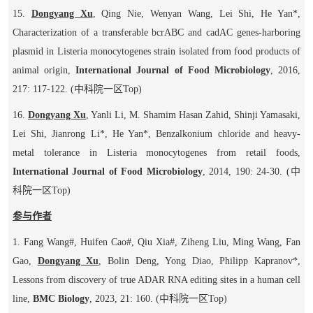
15.
Dongyang Xu
, Qing Nie, Wenyan Wang, Lei Shi, He Yan*,
Characterization of a transferable
bcrABC
and
cadAC
genes-harboring
plasmid in
Listeria monocytogenes
strain isolated from food products of
animal origin,
International Journal of Food Microbiology
, 2016,
217: 117-122.
(
中科院一区
Top
)
16.
Dongyang Xu
, Yanli Li, M. Shamim Hasan Zahid, Shinji Yamasaki,
Lei Shi, Jianrong Li*, He Yan*, Benzalkonium chloride and heavy-
metal tolerance in
Listeria monocytogenes
from retail foods,
International Journal of Food Microbiology
, 2014, 190: 24-30.
(
中
科院一区
Top
)
参与作者
1. Fang Wang
#
, Huifen Cao
#
, Qiu Xia
#
, Ziheng Liu, Ming Wang, Fan
Gao,
Dongyang Xu
, Bolin Deng, Yong Diao, Philipp Kapranov*,
Lessons from discovery of true ADAR RNA editing sites in a human cell
line,
BMC Biology
, 2023, 21: 160.
(
中科院一区
Top
)