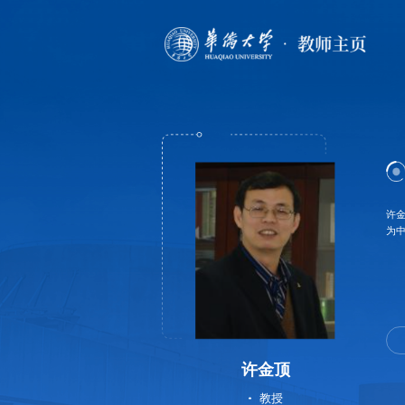
许
为
许金顶
教授