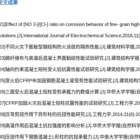
论文成果
21]Effect of [NO 2-]/[Cl-] ratio on corrosion behavior of fine- grain h
olutions.[J].International Journal of Electrochemical Science,2016,11
[22]不同火灾下膨胀型钢结构防火涂层的隔热性能.[J].建筑材料学报,2016,19
[23]碳纤维布与高温后混凝土界面黏结性能试验研究.[J].建筑结构学报,2015,3
[24]轴向约束混凝土短柱受火后抗震性能试验研究.[J].建筑结构学报,2015,36
[25]受火后CFRP布加固钢筋混凝土梁受剪性能试验研究.[J].建筑结构学报,201
[26]三面受火后混凝土短柱受剪承载力的数值计算.[J].华侨大学学报(自然科学版)
[27]CFRP加固火灾后混凝土短柱抗震性能的试验研究.[J].工程力学,2014,31
[28]压弯剪扭作用下异形柱的抗扭性能研究.[J].工程力学,2014,31(6):101
[29]高温作用后混凝土抗拉强度的影响分析.[J].华侨大学学报(自然科学版),201
[30]压扭作用下钢筋混凝土L形柱的抗扭承载力.[J].中南大学学报(自然科学版),2