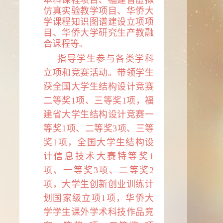
本科课程项目、福建省虚拟
仿真实验教学项目、华侨大
学课程知识图谱建设立项项
目、华侨大学研究生产教融
合课程等。
指导学生参与各类学科
立项和竞赛活动。带领学生
获全国大学生结构设计竞赛
二等奖
1
项、三等奖
1
项，福
建省大学生结构设计竞赛一
等奖
1
项、二等奖
3
项、三等
奖
1
项，全国大学生结构设
计信息技术大赛特等奖
1
项、一等奖
3
项、二等奖
2
项，大学生创新创业训练计
划国家级立项
1
项，华侨大
学学生课外学术科技作品竞