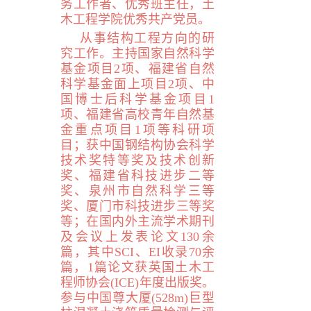
务工作者、优秀班主任，土
木工程学院优秀共产党员。
从事结构工程方向的研
究工作。主持国家自然科学
基金项目
2
项、福建省自然
科学基金面上项目
2
项、中
国博士后科学基金项目
1
项、福建省高校青年自然基
金重点项目
1
项等科研项
目；获中国钢结构协会科学
技术奖特等奖及技术创新
奖、福建省科技进步二等
奖、泉州市自然科学三等
奖、厦门市科技进步三等奖
等；在国内外主流学术期刊
及会议上发表论文
130
余
篇，其中
SCI
、
EI
收录
70
余
篇，
1
篇论文获英国土木工
程师协会(
ICE
)
年度出版奖。
参与中国尊大厦(
528m
)巨型