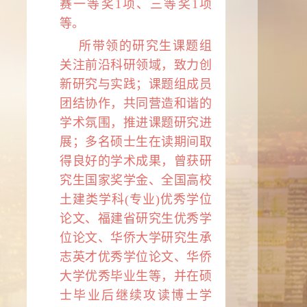
赛一等奖
1
项、三等奖
1
项
等。
所带领的研究生课题组
关注前沿科研领域，致力创
新研究与实践；课题组成员
团结协作，共同营造和谐的
学术氛围，推进课题研究进
展；多名硕士生在读期间取
得良好的学术成果，曾获研
究生国家奖学金、全国高校
土建类学科(专业)优秀学位
论文、福建省研究生优秀学
位论文、华侨大学研究生承
志英才优秀学位论文、华侨
大学优秀毕业生等，并在硕
士毕业后继续攻读博士学