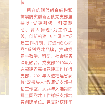
位。
所在的现代组合结构和
抗震防灾创新团队党支部坚
持以“党建引领、科研驱
动、育人铸魂”为工作主
线，创新构建“五个融合”党
建工作机制，打造“砼心向
党”系列党建品牌，推动党
建与教学、科研、社会服务
深度融合。党支部
2019
年入
选福建省高校党建工作样板
支部，
2021
年入选福建省高
校“双带头人”教师党支部书
记工作室，
2024
年入选第四
批全国党建工作样板支部培
育创建单位。党支部获评华