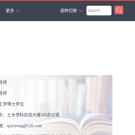
`
更多
语种切换
导师
导师
工学博士学位
点：
土木学科实验大楼505办公室
箱：
qzyeyong@126.com