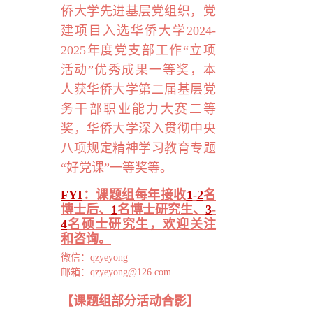
侨大学先进基层党组织，党
建项目入选华侨大学
2024-
2025
年度党支部工作“立项
活动”优秀成果一等奖，本
人获华侨大学第二届基层党
务干部职业能力大赛二等
奖，华侨大学深入贯彻中央
八项规定精神学习教育专题
“好党课”一等奖等。
FYI
：
课题组
每年接收
1
-
2
名
博士后、
1
名博士研究生、
3
-
4
名硕士研究生，欢迎关注
和咨询。
微信：
qzyeyong
邮箱：
qzyeyong@126.com
【课题组部分活动合影】