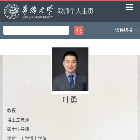
语种切换
首页
教学工作
科学研究
社会服务
学生科创
荣誉获奖
叶勇
招生信息
教授
博士生导师
课题组成员
硕士生导师
课题组相册
学位：工学博士学位