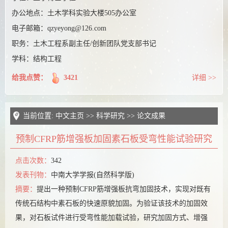
课题组博客
办公地点：
土木学科实验大楼505办公室
电子邮箱：
qzyeyong@126.com
职务：
土木工程系副主任/创新团队党支部书记
学科：结构工程
给我点赞：
3421
详细 >>
当前位置:
中文主页
>>
科学研究
>>
论文成果
预制CFRP筋增强板加固素石板受弯性能试验研究
点击次数：
342
发表刊物：
中南大学学报(自然科学版)
摘要：
提出一种预制CFRP筋增强板抗弯加固技术，实现对既有
传统石结构中素石板的快速原貌加固。为验证该技术的加固效
果，对石板试件进行受弯性能加载试验，研究加固方式、增强