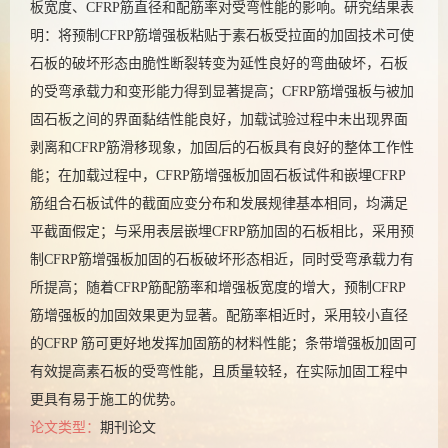
板宽度、CFRP筋直径和配筋率对受弯性能的影响。研究结果表
明：将预制CFRP筋增强板粘贴于素石板受拉面的加固技术可使
石板的破坏形态由脆性断裂转变为延性良好的弯曲破坏，石板
的受弯承载力和变形能力得到显著提高；CFRP筋增强板与被加
固石板之间的界面黏结性能良好，加载试验过程中未出现界面
剥离和CFRP筋滑移现象，加固后的石板具有良好的整体工作性
能；在加载过程中，CFRP筋增强板加固石板试件和嵌埋CFRP
筋组合石板试件的截面应变分布和发展规律基本相同，均满足
平截面假定；与采用表层嵌埋CFRP筋加固的石板相比，采用预
制CFRP筋增强板加固的石板破坏形态相近，同时受弯承载力有
所提高；随着CFRP筋配筋率和增强板宽度的增大，预制CFRP
筋增强板的加固效果更为显著。配筋率相近时，采用较小直径
的CFRP 筋可更好地发挥加固筋的材料性能；条带增强板加固可
有效提高素石板的受弯性能，且质量较轻，在实际加固工程中
更具有易于施工的优势。
论文类型：
期刊论文