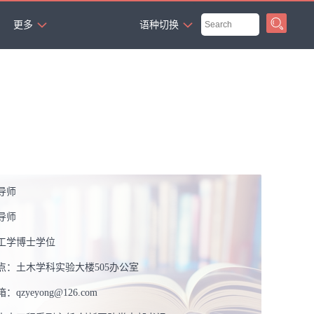
`
更多
语种切换
导师
导师
工学博士学位
点：
土木学科实验大楼505办公室
箱：
qzyeyong@126.com