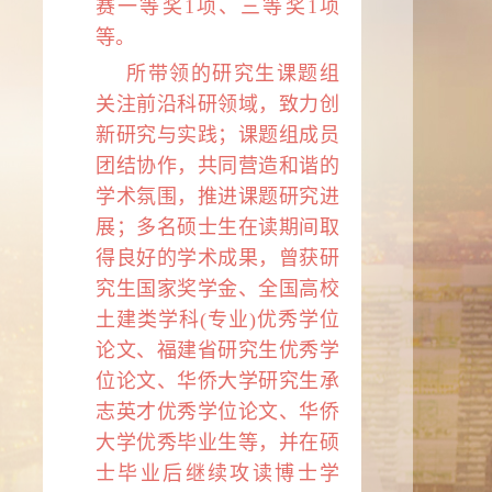
赛一等奖
1
项、三等奖
1
项
等。
所带领的研究生课题组
关注前沿科研领域，致力创
新研究与实践；课题组成员
团结协作，共同营造和谐的
学术氛围，推进课题研究进
展；多名硕士生在读期间取
得良好的学术成果，曾获研
究生国家奖学金、全国高校
土建类学科(专业)优秀学位
论文、福建省研究生优秀学
位论文、华侨大学研究生承
志英才优秀学位论文、华侨
大学优秀毕业生等，并在硕
士毕业后继续攻读博士学