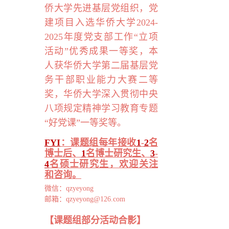
侨大学先进基层党组织，党
建项目入选华侨大学
2024-
2025
年度党支部工作“立项
活动”优秀成果一等奖，本
人获华侨大学第二届基层党
务干部职业能力大赛二等
奖，华侨大学深入贯彻中央
八项规定精神学习教育专题
“好党课”一等奖等。
FYI
：
课题组
每年接收
1
-
2
名
博士后、
1
名博士研究生、
3
-
4
名硕士研究生，欢迎关注
和咨询。
微信：
qzyeyong
邮箱：
qzyeyong@126.com
【课题组部分活动合影】