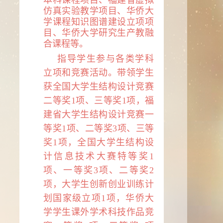
本科课程项目、福建省虚拟
仿真实验教学项目、华侨大
学课程知识图谱建设立项项
目、华侨大学研究生产教融
合课程等。
指导学生参与各类学科
立项和竞赛活动。带领学生
获全国大学生结构设计竞赛
二等奖
1
项、三等奖
1
项，福
建省大学生结构设计竞赛一
等奖
1
项、二等奖
3
项、三等
奖
1
项，全国大学生结构设
计信息技术大赛特等奖
1
项、一等奖
3
项、二等奖
2
项，大学生创新创业训练计
划国家级立项
1
项，华侨大
学学生课外学术科技作品竞