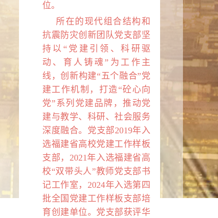
位。
所在的现代组合结构和
抗震防灾创新团队党支部坚
持以“党建引领、科研驱
动、育人铸魂”为工作主
线，创新构建“五个融合”党
建工作机制，打造“砼心向
党”系列党建品牌，推动党
建与教学、科研、社会服务
深度融合。党支部
2019
年入
选福建省高校党建工作样板
支部，
2021
年入选福建省高
校“双带头人”教师党支部书
记工作室，
2024
年入选第四
批全国党建工作样板支部培
育创建单位。党支部获评华