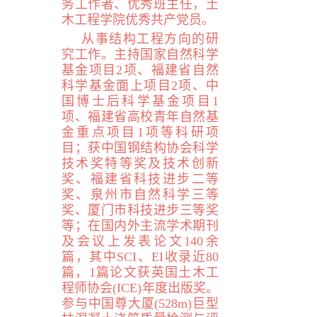
务工作者、优秀班主任，土
木工程学院优秀共产党员。
从事结构工程方向的研
究工作。主持国家自然科学
基金项目
2
项、福建省自然
科学基金面上项目
2
项、中
国博士后科学基金项目
1
项、福建省高校青年自然基
金重点项目
1
项等科研项
目；获中国钢结构协会科学
技术奖特等奖及技术创新
奖、福建省科技进步二等
奖、泉州市自然科学三等
奖、厦门市科技进步三等奖
等；在国内外主流学术期刊
及会议上发表论文
140
余
篇，其中
SCI
、
EI
收录近8
0
篇，
1
篇论文获英国土木工
程师协会(
ICE
)
年度出版奖。
参与中国尊大厦(
528m
)巨型