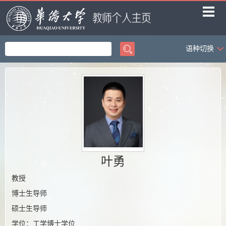
语种切换
首页
教学工作
科学研究
社会服务
学生科创
荣誉获奖
叶勇
招生信息
教授
博士生导师
课题组成员
硕士生导师
课题组相册
学位：工学博士学位