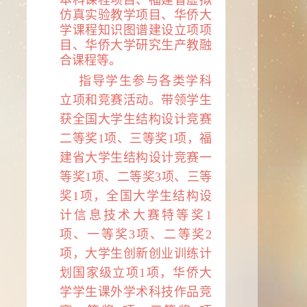
本科课程项目、福建省虚拟
仿真实验教学项目、华侨大
学课程知识图谱建设立项项
目、华侨大学研究生产教融
合课程等。
指导学生参与各类学科
立项和竞赛活动。带领学生
获全国大学生结构设计竞赛
二等奖
1
项、三等奖
1
项，福
建省大学生结构设计竞赛一
等奖
1
项、二等奖
3
项、三等
奖
1
项，全国大学生结构设
计信息技术大赛特等奖
1
项、一等奖
3
项、二等奖
2
项，大学生创新创业训练计
划国家级立项
1
项，华侨大
学学生课外学术科技作品竞