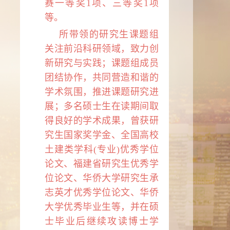
赛一等奖
1
项、三等奖
1
项
等。
所带领的研究生课题组
关注前沿科研领域，致力创
新研究与实践；课题组成员
团结协作，共同营造和谐的
学术氛围，推进课题研究进
展；多名硕士生在读期间取
得良好的学术成果，曾获研
究生国家奖学金、全国高校
土建类学科(专业)优秀学位
论文、福建省研究生优秀学
位论文、华侨大学研究生承
志英才优秀学位论文、华侨
大学优秀毕业生等，并在硕
士毕业后继续攻读博士学