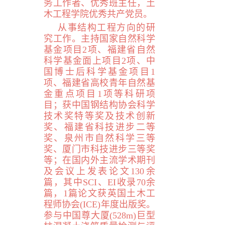
务工作者、优秀班主任，土
木工程学院优秀共产党员。
从事结构工程方向的研
究工作。主持国家自然科学
基金项目
2
项、福建省自然
科学基金面上项目
2
项、中
国博士后科学基金项目
1
项、福建省高校青年自然基
金重点项目
1
项等科研项
目；获中国钢结构协会科学
技术奖特等奖及技术创新
奖、福建省科技进步二等
奖、泉州市自然科学三等
奖、厦门市科技进步三等奖
等；在国内外主流学术期刊
及会议上发表论文
130
余
篇，其中
SCI
、
EI
收录
70
余
篇，
1
篇论文获英国土木工
程师协会(
ICE
)
年度出版奖。
参与中国尊大厦(
528m
)巨型