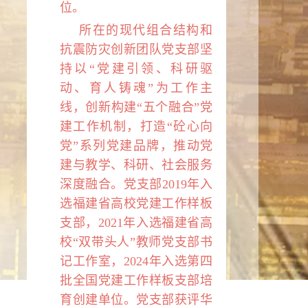
位。
所在的现代组合结构和
抗震防灾创新团队党支部坚
持以“党建引领、科研驱
动、育人铸魂”为工作主
线，创新构建“五个融合”党
建工作机制，打造“砼心向
党”系列党建品牌，推动党
建与教学、科研、社会服务
深度融合。党支部
2019
年入
选福建省高校党建工作样板
支部，
2021
年入选福建省高
校“双带头人”教师党支部书
记工作室，
2024
年入选第四
批全国党建工作样板支部培
育创建单位。党支部获评华