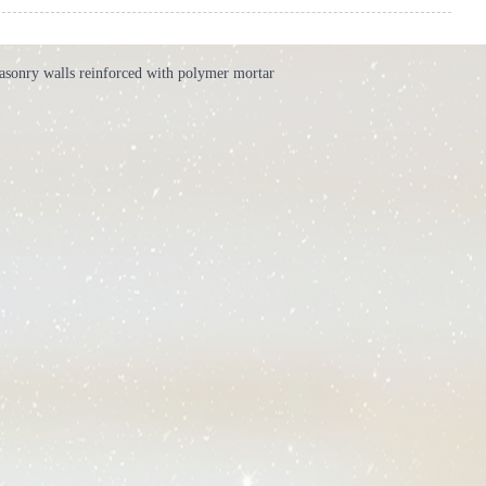
masonry walls reinforced with polymer mortar