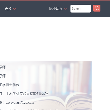
`
更多
语种切换
导师
导师
工学博士学位
点：
土木学科实验大楼505办公室
箱：
qzyeyong@126.com