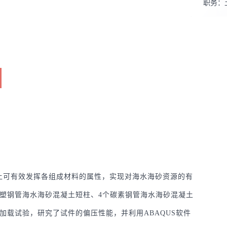
职务：
学科：
土可有效发挥各组成材料的属性，实现对海水海砂资源的有
涂塑钢管海水海砂混凝土短柱、4个碳素钢管海水海砂混凝土
加载试验，研究了试件的偏压性能，并利用ABAQUS软件