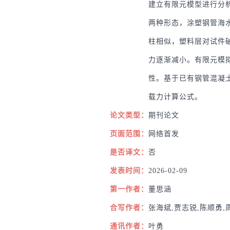
建立有限元模型进行分
两种形态，涂塑钢管海
柱相似，塑料层对试件
力逐渐减小。有限元模
性。基于已有钢管混凝
载力计算公式。
论文类型：
期刊论文
页面范围：
网络首发
是否译文：
否
发表时间：
2026-02-09
第一作者：
董思涵
合写作者：
张海斌,贾志锐,陈顺勇,
通讯作者：
叶勇