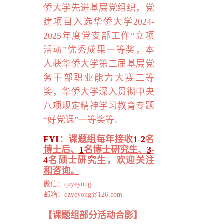
侨大学先进基层党组织，党
建项目入选华侨大学
2024-
2025
年度党支部工作“立项
活动”优秀成果一等奖，本
人获华侨大学第二届基层党
务干部职业能力大赛二等
奖，华侨大学深入贯彻中央
八项规定精神学习教育专题
“好党课”一等奖等。
FYI
：
课题组
每年接收
1
-
2
名
博士后、
1
名博士研究生、
3
-
4
名硕士研究生，欢迎关注
和咨询。
微信：
qzyeyong
邮箱：
qzyeyong@126.com
【课题组部分活动合影】