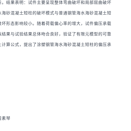
析。结果表明：试件主要呈现整体弯曲破坏和局部屈曲破坏
水海砂混凝土短柱的破坏模式与普通钢管海水海砂混凝土短
破坏形态影响较小。随着荷载偏心率的增大，试件偏压承载
拟结果与试验结果总体吻合良好，验证了有限元模型的可靠
土计算公式，提出了涂塑钢管海水海砂混凝土短柱的偏压承
周素琴