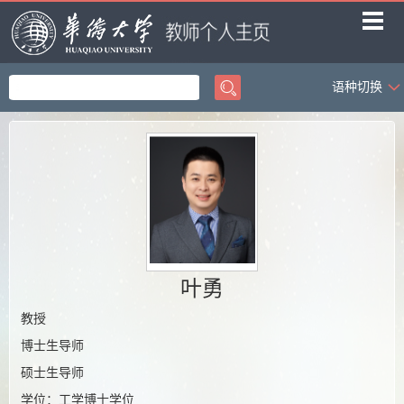
语种切换
首页
教学工作
科学研究
社会服务
学生科创
荣誉获奖
叶勇
招生信息
教授
博士生导师
课题组成员
硕士生导师
课题组相册
学位：工学博士学位