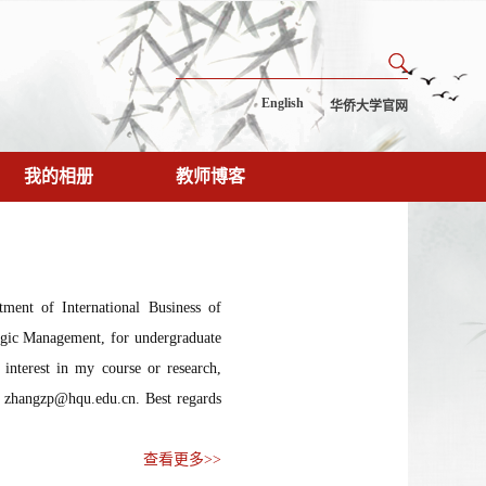
English
华侨大学官网
我的相册
教师博客
ment of International Business of
egic Management, for undergraduate
interest in my course or research,
to zhangzp@hqu.edu.cn. Best regards
查看更多>>