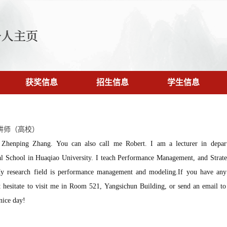
获奖信息
招生信息
学生信息
讲师（高校）
s Zhenping Zhang. You can also call me Robert. I am a lecturer in depart
nal School in Huaqiao University. I teach Performance Management, and Strat
My research field is performance management and modeling.If you have any 
t hesitate to visit me in Room 521, Yangsichun Building, or send an email 
nice day!