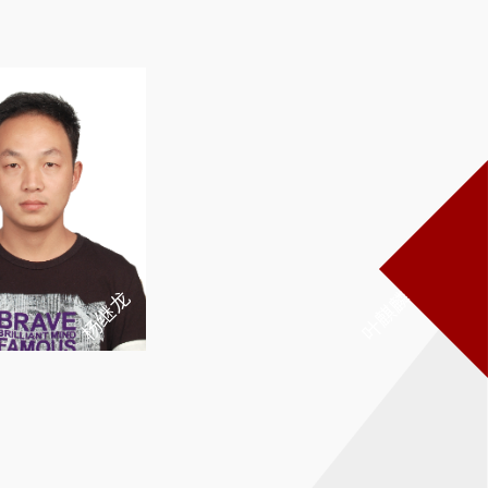
杨继龙
叶麒麟