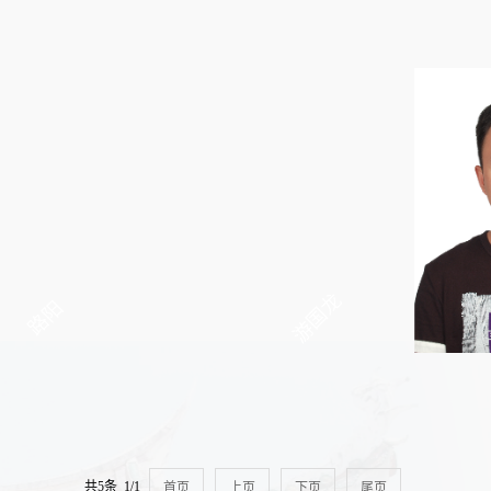
游国龙
路阳
共5条 1/1
首页
上页
下页
尾页