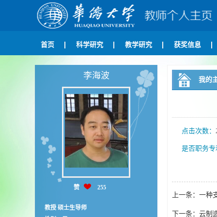
首页
科学研究
教学研究
获奖信息
李海波
我的
点击次数：
是否职务专
赞
255
上一条：
一种
教授 硕士生导师
下一条：
云制