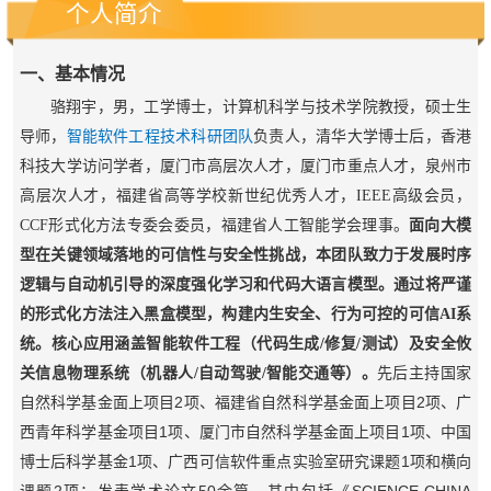
个人简介
一、基本情况
骆翔宇，男，工学博士，计算机科学与技术学院教授，硕士生
导师，
智能软件工程技术科研团队
负责人，清华大学博士后，香港
科技大学访问学者，厦门市高层次人才，
厦门市重点人才，泉州市
高层次人才，福建省高等学校新世纪优秀人才，IEEE高级会员，
CCF形式化方法专委会委员，福建省人工智能学会理事。
面向大模
型在关键领域落地的可信性与安全性挑战，本团队致力于
发展时序
逻辑与自动机引导的深度强化学习和代码大语言模型
。通过将严谨
的形式化方法注入黑盒模型，构建内生安全、行为可控的可信AI系
统。核心应用涵盖智能软件工程（代码生成/修复/测试）及安全攸
关
信息
物理系统（机器人/自动驾驶/智能交通等）
。
先后主持国家
2
2
自然科学基金面上项目
项、福建省自然科学基金面上项目
项、广
1
1
西青年科学基金项目
项、厦门市自然科学基金面上项目
项、中国
1
1
博士后科学基金
项、广西可信软件重点实验室研究课题
项和横向
2
50
SCIENCE CHINA