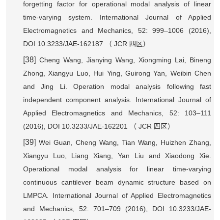
forgetting factor for operational modal analysis of linear
time-varying system. International Journal of Applied
Electromagnetics and Mechanics, 52: 999–1006 (2016),
DOI 10.3233/JAE-162187
JCR
（
四区）
[38]
Cheng Wang, Jianying Wang, Xiongming Lai, Bineng
Zhong, Xiangyu Luo, Hui Ying, Guirong Yan, Weibin Chen
and Jing Li. Operation modal analysis following fast
independent component analysis. International Journal of
Applied Electromagnetics and Mechanics, 52: 103–111
(2016), DOI 10.3233/JAE-162201
JCR
（
四区）
[39]
Wei Guan, Cheng Wang, Tian Wang, Huizhen Zhang,
Xiangyu Luo, Liang Xiang, Yan Liu and Xiaodong Xie.
Operational modal analysis for linear time-varying
continuous cantilever beam dynamic structure based on
LMPCA. International Journal of Applied Electromagnetics
and Mechanics, 52: 701–709 (2016), DOI 10.3233/JAE-