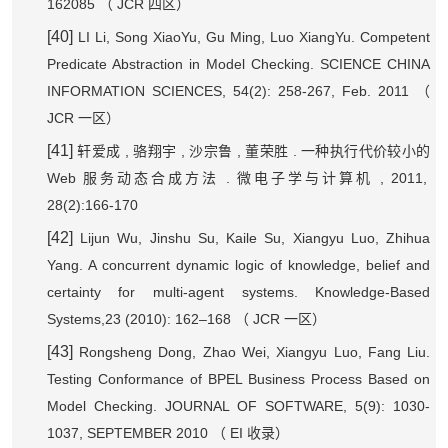
162085
JCR
（
四区）
[40]
LI Li, Song XiaoYu, Gu Ming, Luo XiangYu. Competent
Predicate Abstraction in Model Checking. SCIENCE CHINA
INFORMATION SCIENCES, 54(2): 258-267, Feb. 2011
（
JCR
一区）
[41]
,
,
,
.
轩爱成
骆翔宇
沙宗鲁
董荣胜
一种执行代价较小的
Web
.
, 2011,
服务动态合成方法
微电子学与计算机
28(2):166-170
[42]
Lijun Wu, Jinshu Su, Kaile Su, Xiangyu Luo, Zhihua
Yang. A concurrent dynamic logic of knowledge, belief and
certainty for multi-agent systems. Knowledge-Based
Systems,23 (2010): 162–168
JCR
（
一区）
[43]
Rongsheng Dong, Zhao Wei, Xiangyu Luo, Fang Liu.
Testing Conformance of BPEL Business Process Based on
Model Checking. JOURNAL OF SOFTWARE, 5(9): 1030-
1037, SEPTEMBER 2010
EI
（
收录）