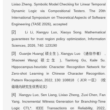
Lixiao Zheng. Symbolic Model Checking for Linear Temporal
Dynamic Logic via Compositional Testers. The 20th
International Symposium on Theoretical Aspects of Software
Engineering (TASE 2026), accepted
[2]
Li Li, Xiangyu Luo, Xiaoyu Song. Mathematical
guarantees for trust region policy optimization, Information
Sciences, 2026, 740: 123190
[3]
Guanjie Huang(
), Xiangyu Luo
,
硕士生
（通信作者）
Shaowei Wang(
), Tianlong Gu, Kaile Su.
硕士生
Hippocampus-heuristic Character Recognition Network for
Zero-shot Learning in Chinese Character Recognition.
Pattern Recognition, 2022, 130: 108818
JCR
（
一区）（校
级境内研究生优秀论文）
[4]
Xiangyu Luo, Sen Liang, Lixiao Zheng, Zuxi Chen, Fan
Yang. Incremental Witness Generation for Branching-Time
Logic CTL*. IEEE Transactions on Reliability, 2022,