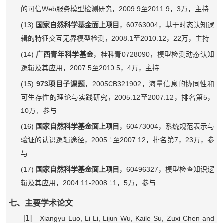
Web
2009.9
2011.9
3
的可信
服务模型检测研究，
至
，
万，主持
(13)
60763004
国家自然科学基金面上项目
，
，基于时态认知逻
2008.1
2010.12
22
辑的特征交互无界模型检测，
至
，
万，主持
(14)
0728090
广西青年科学基金
，桂科青
，模型检测动态认知
2007.5
2010.5
4
逻辑及其应用，
至
，
万，主持
(15)
973
2005CB321902
项目子课题
，
，海量信息的协同性和
2005.12
2007.12
5
可生存性的理论与实践研究，
至
，排名第
，
10
万，参与
(16)
60473004
国家自然科学基金面上项目
，
，系统规范表示与
2005.1
2007.12
7
23
验证的认识逻辑途径，
至
，排名第
，
万，参
与
(17)
60496327
国家自然科学基金面上项目
，
，模型检查知识逻
2004.11-2008.11
5
辑及其应用，
，
万，参与
七、主要学术论文
[1]
Xiangyu Luo, Li Li, Lijun Wu, Kaile Su, Zuxi Chen and