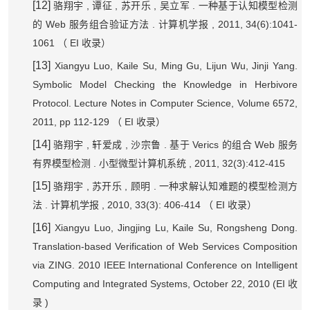
[12]
,
,
,
.
骆翔宇
谭征
苏开乐
吴立军
一种基于认知模型检测
Web
.
, 2011, 34(6):1041-
的
服务组合验证方法
计算机学报
1061
EI
（
收录）
[13]
Xiangyu Luo, Kaile Su, Ming Gu, Lijun Wu, Jinji Yang.
Symbolic Model Checking the Knowledge in Herbivore
Protocol. Lecture Notes in Computer Science, Volume 6572,
2011, pp 112-129
EI
（
收录）
[14]
,
,
.
Verics
Web
骆翔宇
轩爱成
沙宗鲁
基于
的组合
服务
.
, 2011, 32(3):412-415
有界模型检测
小型微型计算机系统
[15]
,
,
.
骆翔宇
苏开乐
顾明
一种求解认知难题的模型检测方
.
, 2010, 33(3): 406-414
EI
法
计算机学报
（
收录）
[16]
Xiangyu Luo, Jingjing Lu, Kaile Su, Rongsheng Dong.
Translation-based Verification of Web Services Composition
via ZING. 2010 IEEE International Conference on Intelligent
Computing and Integrated Systems, October 22, 2010 (EI
收
)
录