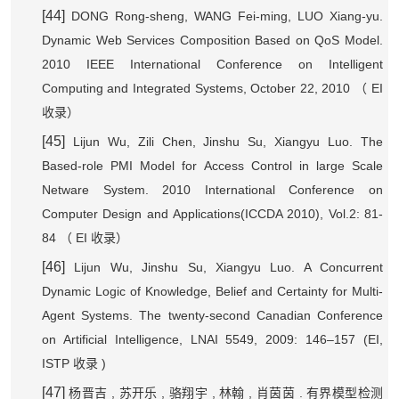
[44]
DONG Rong-sheng, WANG Fei-ming, LUO Xiang-yu.
Dynamic Web Services Composition Based on QoS Model.
2010 IEEE International Conference on Intelligent
Computing and Integrated Systems, October 22, 2010
EI
（
收录）
[45]
Lijun Wu, Zili Chen, Jinshu Su, Xiangyu Luo. The
Based-role PMI Model for Access Control in large Scale
Netware System. 2010 International Conference on
Computer Design and Applications(ICCDA 2010), Vol.2: 81-
84
EI
（
收录）
[46]
Lijun Wu, Jinshu Su, Xiangyu Luo. A Concurrent
Dynamic Logic of Knowledge, Belief and Certainty for Multi-
Agent Systems. The twenty-second Canadian Conference
on Artificial Intelligence, LNAI 5549, 2009: 146–157 (EI,
ISTP
)
收录
[47]
,
,
,
,
.
杨晋吉
苏开乐
骆翔宇
林翰
肖茵茵
有界模型检测