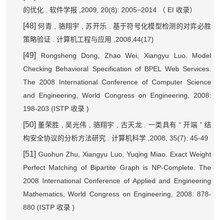
.
,2009, 20(8): 2005−2014
EI
的优化
软件学报
（
收录）
[48]
,
,
.
何青
骆翔宇
苏开乐
基于符号化模型检测的对弈必胜
.
,2008,44(17)
策略验证
计算机工程与应用
[49]
Rongsheng Dong, Zhao Wei, Xiangyu Luo. Model
Checking Behavioral Specification of BPEL Web Services.
The 2008 International Conference of Computer Science
and Engineering, World Congress on Engineering, 2008:
198-203 (ISTP
)
收录
[50]
,
,
,
.
“
”
董荣胜
吴光伟
骆翔宇
古天龙
一类具有
开端
结
.
,2008, 35(7): 45-49
构安全协议的分析方法研究
计算机科学
[51]
Guohun Zhu, Xiangyu Luo, Yuqing Miao. Exact Weight
Perfect Matching of Bipartite Graph is NP-Complete. The
2008 International Conference of Applied and Engineering
Mathematics, World Congress on Engineering, 2008: 878-
880 (ISTP
)
收录