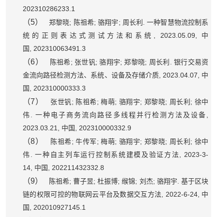
202310286233.1
（5）
;
;
;
.
郑黎晓
陈祖希
骆翔宇
周长利
一种智慧物流控制系
, 2023.05.09,
统的正则表达式测试方法和系统
中
, 202310063491.3
国
（6）
;
;
;
;
.
陈祖希
张世钒
骆翔宇
郑黎晓
周长利
银行交易资
, 2023.04.07,
金流向路径检测方法、系统、设备及存储介质
中
, 202310000333.3
国
（7）
;
;
;
;
;
;
张世钒
陈祖希
梅萌
骆翔宇
郑黎晓
周长利
徐中
.
,
伟
一种电子商务流向路径多线程并行检测方法及设备
2023.03.21,
, 202310000332.9
中国
（8）
;
;
;
;
;
;
陈祖希
牛传军
梅萌
骆翔宇
郑黎晓
周长利
徐中
.
, 2023-3-
伟
一种自主列车运行控制系统建模及验证方法
14,
, 202211432332.8
中国
（9）
;
;
;
;
;
.
陈祖希
曹子昱
杜振博
缑锦
刘杰
骆翔宇
基于区块
, 2022-6-24,
链的权限可控的物联网云平台及数据交互方法
中
, 202010927145.1
国