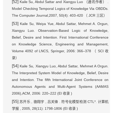
[52]
Kaile Su, Abdul Sattar and Xiangyu Luo
.
（通讯作者）
Model Checking Temporal Logics of Knowledge Via OBDDs.
The Computer Journal,2007, 50(4): 403-420
JCR
（
三区）
[53]
Kaile Su, Weiya Yue, Abdul Sattar, Mehmet A. Orgun,
Xiangyu Luo. Observation-Based Logic of Knowledge,
Belief, Desire and Intention. First International Conference
on Knowledge Science, Engineering and Management,
Volume 4092 of LNCS, Springer, 2006: 366–378
SCI
（
收
录）
[54]
Kaile Su, Xiangyu Luo, Abdul Sattar, Mehmet A Orgun.
The Interpreted System Model of Knowledge, Belief, Desire
and Intention. The fifth International Joint Conference on
Autonomous Agents and Multi-Agent Systems (AAMAS
2006),ACM, 2006: 220–222 (EI
)
收录
[55]
,
,
.
CTL*.
苏开乐
骆翔宇
吕关锋
符号化模型检测
计算机
, 2005, 28(11): 1798-1806 (EI
)
学报
收录