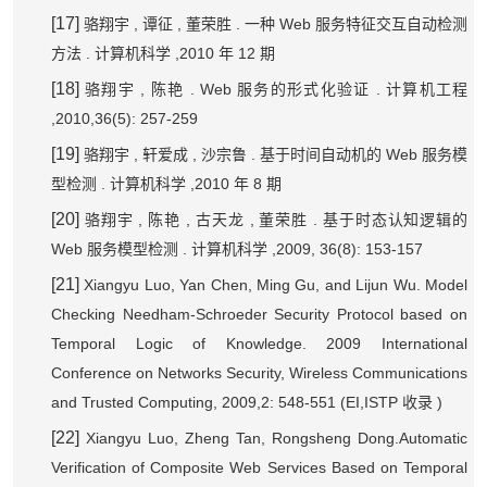
[17]
,
,
.
Web
骆翔宇
谭征
董荣胜
一种
服务特征交互自动检测
.
,2010
12
方法
计算机科学
年
期
[18]
,
. Web
.
骆翔宇
陈艳
服务的形式化验证
计算机工程
,2010,36(5): 257-259
[19]
,
,
.
Web
骆翔宇
轩爱成
沙宗鲁
基于时间自动机的
服务模
.
,2010
8
型检测
计算机科学
年
期
[20]
,
,
,
.
骆翔宇
陈艳
古天龙
董荣胜
基于时态认知逻辑的
Web
.
,2009, 36(8): 153-157
服务模型检测
计算机科学
[21]
Xiangyu Luo, Yan Chen, Ming Gu, and Lijun Wu. Model
Checking Needham-Schroeder Security Protocol based on
Temporal Logic of Knowledge. 2009 International
Conference on Networks Security, Wireless Communications
and Trusted Computing, 2009,2: 548-551 (EI,ISTP
)
收录
[22]
Xiangyu Luo, Zheng Tan, Rongsheng Dong.Automatic
Verification of Composite Web Services Based on Temporal