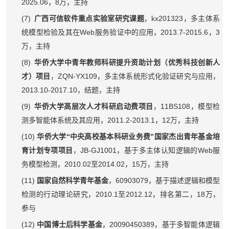
2025.06
8
，
万，主持
(7)
kx201323
广西可信软件重点实验室研究课题
，
，多主体系
Web
2013.7-2015.6
3
统模型检验及其在
服务验证中的应用，
，
万，主持
(8)
华侨大学中青年教师科研提升资助计划（优秀科技创新人
ZQN-YX109
才）项目
，
，多主体系统形式化验证研究与应用，
2013.10-2017.10
，结题，主持
(9)
11BS108
华侨大学高层次人才科研启动费项目
，
，模型检
2011.2-2013.1
12
测多智能体系统及其应用，
，
万，主持
(10)
“
”
华侨大学
中央高校基本科研业务费
国家杰出青年基金培
JB-GJ1001
Web
育计划专项项目
，
，基于多主体认知逻辑的
服
2010.02
2014.02
15
务模型检测，
至
，
万，主持
(11)
60903079
国家自然科学青年基金
，
，基于描述逻辑和模型
2010.1
2012.12
18
检测的行动理论研究，
至
，排名第二，
万，
参与
(12)
20090450389
中国博士后科学基金
，
，基于多智能体逻辑