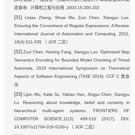
.
,2003,15:200-202
态查询
计算机工程与应用
[31]
Lixiao Zheng, Shuai Ma, Zuxi Chen, Xiangyu Luo.
Ensuring the Correctness of Regular Expressions: A Review.
International Journal of Automation and Computing, 2021,
18(4):521-535
JCR
（
二区）
[32]
Zuxi Chen, Huixing Fang, Xiangyu Luo. Optimized Step
Semantics Encoding for Bounded Model Checking of Timed
Automata. 2019 International Symposium on Theoretical
Aspects of Software Engineering (TASE 2019), CCF C
类会
议
[33]
Lijun Wu, Kaile Su, Yabiao Han, Jingyu Chen, Xiangyu
Lu. Reasoning about knowledge, belief and certainty in
hierarchical multi-agent systems. FRONTIERS OF
COMPUTER SCIENCE,11(3): 499-510 (2017), DOI:
10.1007/s11704-016-5100-y
JCR
（
二区）