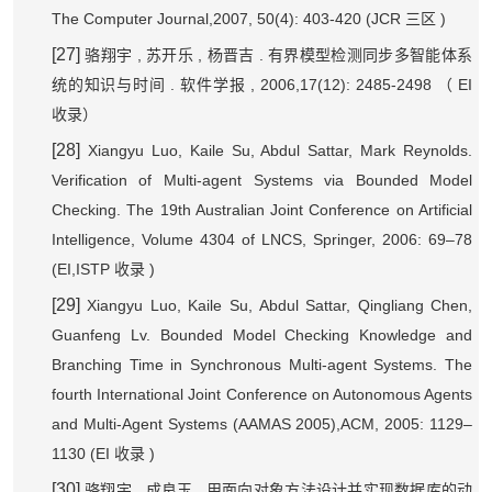
The Computer Journal,2007, 50(4): 403-420 (JCR
)
三区
[27]
,
,
.
骆翔宇
苏开乐
杨晋吉
有界模型检测同步多智能体系
.
, 2006,17(12): 2485-2498
EI
统的知识与时间
软件学报
（
收录）
[28]
Xiangyu Luo, Kaile Su, Abdul Sattar, Mark Reynolds.
Verification of Multi-agent Systems via Bounded Model
Checking. The 19th Australian Joint Conference on Artificial
Intelligence, Volume 4304 of LNCS, Springer, 2006: 69–78
(EI,ISTP
)
收录
[29]
Xiangyu Luo, Kaile Su, Abdul Sattar, Qingliang Chen,
Guanfeng Lv. Bounded Model Checking Knowledge and
Branching Time in Synchronous Multi-agent Systems. The
fourth International Joint Conference on Autonomous Agents
and Multi-Agent Systems (AAMAS 2005),ACM, 2005: 1129–
1130 (EI
)
收录
[30]
,
.
骆翔宇
成良玉
用面向对象方法设计并实现数据库的动