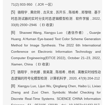
71(2):933-950
JCR
（
一区）
[5]
,
,
,
,
,
.
骆翔宇
黄欣玥
古天龙
苏开乐
陈祖希
郑黎晓
基于
.
, 2022,
时态测试器的实时分支时态逻辑模型检测
软件学报
33(8):2930−2946
EI
（
收录）
[6]
Shaowei Wang, Xiangyu Luo
, Guanjie
（通信作者）
Huang. A Human Eye-based Text Color Scheme Generation
Method for Image Synthesis. The 2022 6th International
Conference on Electronic Information Technology and
Computer Engineering(EITCE 2022), October 21–23, 2022,
Xiamen, China
EI
（
收录）
[7]
,
,
,
,
.
骆翔宇
许杭娜
曾昊晟
陈祖希
杨帆
离散实时线性动
.
, 2020, 47(9):204-212
态逻辑的符号化模型检测
计算机科学
[8]
Xiangyu Luo, Lijun Wu, Qingliang Chen, Haibo Li, Lixiao
Zheng and Zuxi Chen. Symbolic Model Checking for
Discrete Real-Time Systems. SCIENCE CHINA Information
Sciences, 61, 052106 (2018), doi: 10.1007/s11432-017-