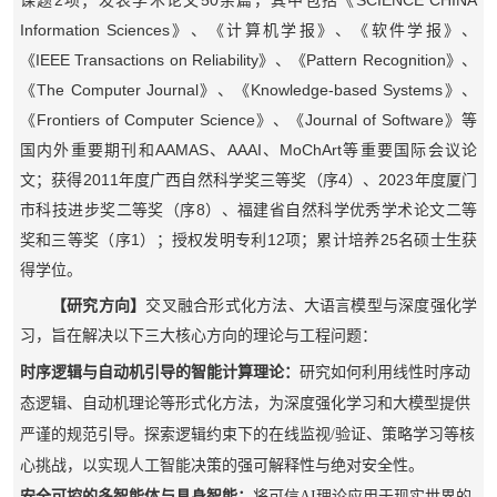
课题
项；发表学术论文
余篇，其中包括《
Information Sciences
》、《计算机学报》、《软件学报》、
IEEE Transactions on Reliability
Pattern Recognition
《
》、《
》、
The Computer Journal
Knowledge-based Systems
《
》、《
》、
Frontiers of Computer Science
Journal of Software
《
》、《
》等
AAMAS
AAAI
MoChArt
国内外重要期刊和
、
、
等重要国际会议论
2011
4
2023
文；获得
年度广西自然科学奖三等奖（序
）、
年度厦门
8
市科技进步奖二等奖（序
）、福建省自然科学优秀学术论文二等
1
12
25
奖和三等奖（序
）；授权发明专利
项；累计培养
名硕士生获
得学位。
【
研究方向】
交叉融合形式化方法、大语言模型与深度强化学
习，旨在解决以下三大核心方向的理论与工程问题：
时序逻辑与自动机引导的智能计算
理论
：
研究如何利用线性时序动
态逻辑、自动机理论等形式化方法，为深度强化学习和大模型提供
严谨的规范引导。探索逻辑约束下的在线监视/验证、策略学习等核
心挑战，以实现人工智能决策的强可解释性与绝对安全性。
安全可控的多智能体与具身智能：
将可信AI理论应用于现实世界的