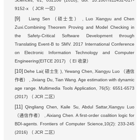
9152-x
JCR
（
一区）
[9]
Liang Sen
, Luo Xiangyu and Chen
（硕士生）
Zuxi.Combining Theorem Proving and Model Checking in
the Safety-Critical Software Development through
Translating Event-B to SMV. 2017 International Conference
on Electronic Information Technology and Computer
Engineering(EITCE 2017)
EI
（
收录）
[10]
Dehe Lai(
), Yewang Chen, Xiangyu Luo
硕士生
（通信
, Jixiang Du, Tian Wang. Age estimation with dynamic
作者）
age range. Multimedia Tools Application, 76(5): 6551-6573
(2017)
JCR
（
二区）
[11]
Qingliang Chen, Kaile Su, Abdul Sattar,Xiangyu Luo
, Aixiang Chen. A first-order coalition logic for
（通信作者）
BDI-agents. Frontiers of Computer Science,10(2): 233-245
(2016)
JCR
（
二区）