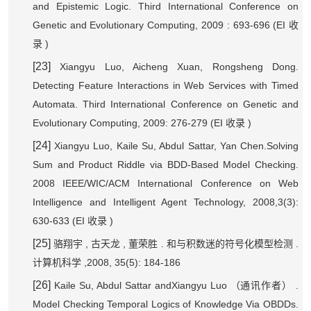
and Epistemic Logic. Third International Conference on
Genetic and Evolutionary Computing, 2009 : 693-696 (EI
收
)
录
[23]
Xiangyu Luo, Aicheng Xuan, Rongsheng Dong.
Detecting Feature Interactions in Web Services with Timed
Automata. Third International Conference on Genetic and
Evolutionary Computing, 2009: 276-279 (EI
)
收录
[24]
Xiangyu Luo, Kaile Su, Abdul Sattar, Yan Chen.Solving
Sum and Product Riddle via BDD-Based Model Checking.
2008 IEEE/WIC/ACM International Conference on Web
Intelligence and Intelligent Agent Technology, 2008,3(3):
630-633 (EI
)
收录
[25]
,
,
.
.
骆翔宇
古天龙
董荣胜
和与积数迷的符号化模型检测
,2008, 35(5): 184-186
计算机科学
[26]
Kaile Su, Abdul Sattar andXiangyu Luo
.
（通讯作者）
Model Checking Temporal Logics of Knowledge Via OBDDs.