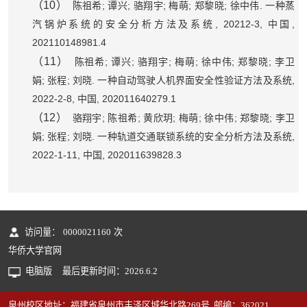
（10）
;
;
;
;
;
.
陈祖希
谭兴
骆翔宇
梅萌
郑黎晓
徐中伟
一种蒸
, 20212-3,
,
汽锅炉系统的安全分析方法及系统
中国
202110148981.4
（11）
;
;
;
;
;
;
陈祖希
谭兴
骆翔宇
梅萌
徐中伟
郑黎晓
李卫
;
;
.
,
娟
张程
刘晓
一种自动驾驶人机界面安全性验证方法及系统
2022-2-8,
, 202011640279.1
中国
（12）
;
;
;
;
;
;
骆翔宇
陈祖希
黄欣玥
梅萌
徐中伟
郑黎晓
李卫
;
;
.
,
娟
张程
刘晓
一种轨道交通联锁系统的安全分析方法及系统
2022-1-11,
, 202011639828.3
中国
访问量：
0000021160
次
华侨大学官网
电脑版
最后更新时间：
2026
.
6
.
2
泉州校区地址：福建省泉州市丰泽区城华北路269号 邮编：362021