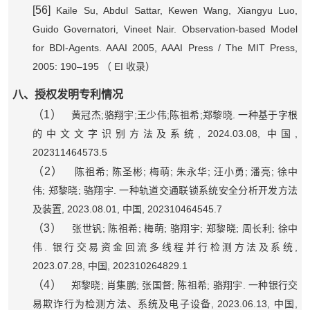
[56]
Kaile Su, Abdul Sattar, Kewen Wang, Xiangyu Luo,
Guido Governatori, Vineet Nair. Observation-based Model
for BDI-Agents. AAAI 2005, AAAI Press / The MIT Press,
2005: 190–195
EI
（
收录）
八、授权发明专利情况
（1）
;
;
;
;
.
黄冠杰
骆翔宇
王少伟
陈祖希
郑黎晓
一种基于字根
, 2024.03.08,
,
的中文文字识别方法及系统
中国
202311464573.5
（2）
;
;
;
;
;
;
陈祖希
陈圣彬
梅萌
朱永华
汪小勇
潘亮
徐中
;
;
.
伟
郑黎晓
骆翔宇
一种轨道交通联锁系统安全分析开发方法
, 2023.08.01,
, 202310464545.7
及装置
中国
（3）
;
;
;
;
;
;
张世钒
陈祖希
梅萌
骆翔宇
郑黎晓
周长利
徐中
.
,
伟
银行交易资金回流多线程并行检测方法及系统
2023.07.28,
, 202310264829.1
中国
（4）
;
;
;
;
.
郑黎晓
肖集鹏
张国督
陈祖希
骆翔宇
一种银行交
, 2023.06.13,
,
易欺诈行为检测方法、系统及电子设备
中国