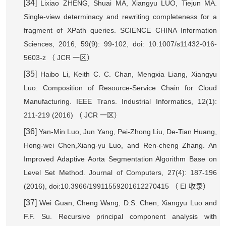
[34]
Lixiao ZHENG, Shuai MA, Xiangyu LUO, Tiejun MA.
Single-view determinacy and rewriting completeness for a
fragment of XPath queries. SCIENCE CHINA Information
Sciences, 2016, 59(9): 99-102, doi: 10.1007/s11432-016-
5603-z
JCR
（
一区）
[35]
Haibo Li, Keith C. C. Chan, Mengxia Liang, Xiangyu
Luo: Composition of Resource-Service Chain for Cloud
Manufacturing. IEEE Trans. Industrial Informatics, 12(1):
211-219 (2016)
JCR
（
一区）
[36]
Yan-Min Luo, Jun Yang, Pei-Zhong Liu, De-Tian Huang,
Hong-wei Chen,Xiang-yu Luo, and Ren-cheng Zhang. An
Improved Adaptive Aorta Segmentation Algorithm Base on
Level Set Method. Journal of Computers, 27(4): 187-196
(2016), doi:10.3966/19911559201612270415
EI
（
收录）
[37]
Wei Guan, Cheng Wang, D.S. Chen, Xiangyu Luo and
F.F. Su. Recursive principal component analysis with