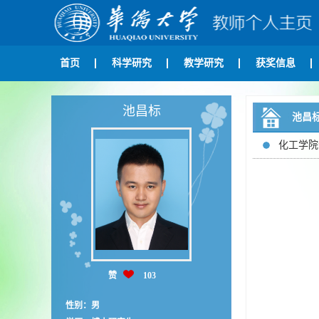
首页
科学研究
教学研究
获奖信息
池昌标
池昌
化工学院
赞
103
性别：男