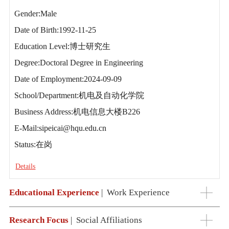
Gender:Male
Date of Birth:1992-11-25
Education Level:博士研究生
Degree:Doctoral Degree in Engineering
Date of Employment:2024-09-09
School/Department:机电及自动化学院
Business Address:机电信息大楼B226
E-Mail:
sipeicai@hqu.edu.cn
Status:在岗
Details
Educational Experience
|
Work Experience
Research Focus
|
Social Affiliations