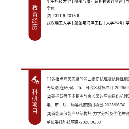
华中科技大学 | 船舶与海洋结构物设计制造 | 
教
学位
育
[2] 2011.9-2015.6
经
武汉理工大学 | 船舶与海洋工程 | 大学本科 | 
历
[1]
多相点阵夹芯梁的弯曲损伤机理及抗撞性能
无级别,在研,省、市、自治区科技项目-2029/04
科
[2]
碰撞载荷下多相点阵夹芯梁的弯曲损伤机理及
研
项
地、市、厅、局等政府部门项目-2028/06/30
目
[3]
新能源储能产品结构热-力学分析及优化关键
单位委托科技项目-2028/06/30