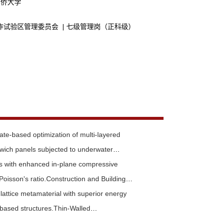
华侨大学
试验区管理委员会 | 七级管理岗（正科级）
ogate-based optimization of multi-layered
wich panels subjected to underwater
d Structures,2026,231
 with enhanced in-plane compressive
 Poisson's ratio.Construction and Building
 lattice metamaterial with superior energy