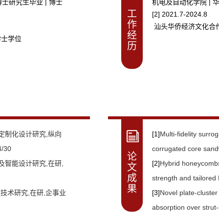
博士研究生毕业 | 博士
机电及自动化学院 | 
工
[2] 2021.7-2024.8
作
汕头华侨经济文化合作
经
学士学位
历
定制化设计研究,纵向
[1]
Multi-fidelity surr
/30
corrugated core sand
论
智能设计研究,在研,
explosion.Thin-Walle
[2]
Hybrid honeycombs
文
成
strength and tailored
果
技术研究,在研,企事业
Materials,2026,
[3]
Novel plate-cluster
absorption over strut-based structures.Thin-Walled