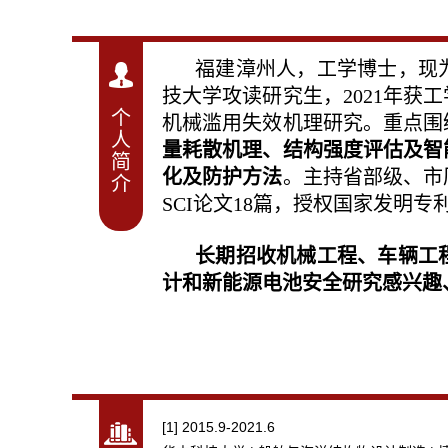
福建漳州人，工学博士，现为
技大学攻读研究生，2021年
个
机械滥用失效机理研究。重点围
人
量耗散机理、结构强度评估及智
简
化及防护方法
。主持省部级、市
介
SCI论文18篇，授权国家发明专
长期招收机械工程、车辆工
计和新能源电池安全研究感兴趣
[1] 2015.9-2021.6