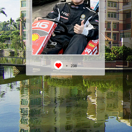
+
238