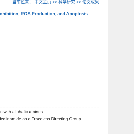
当前位置：
中文主页
>>
科学研究
>>
论文成果
 Inhibition, ROS Production, and Apoptosis
s with aliphatic amines
Picolinamide as a Traceless Directing Group