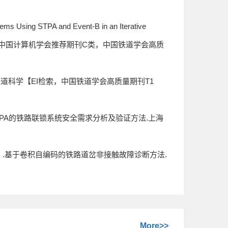
ms Using STPA and Event-B in an Iterative
I检索，中科院三区，中国计算机学会推荐期刊C类，中国铁道学会高质
国铁道科学【EI检索，中国铁道学会高质量期刊T1
TPA的铁路联锁系统安全需求分析及验证方法.上海
】.基于卷积自编码的铁路道岔非接触故障诊断方法.
More>>