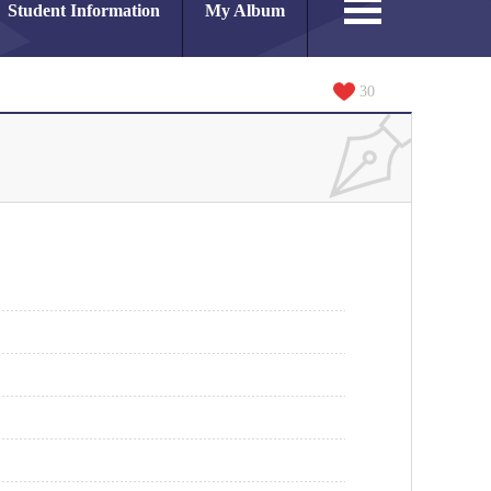
Student Information
My Album
30