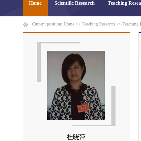
Home
Scientific Research
Teaching Rese
Current position:
Home
>>
Teaching Research
>>
Teaching 
杜晓萍