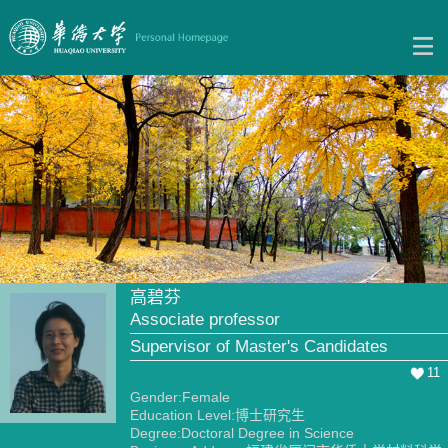
高碧芬
Associate professor
Supervisor of Master's Candidates
11
Gender:Female
Education Level:博士研究生
Degree:Doctoral Degree in Science