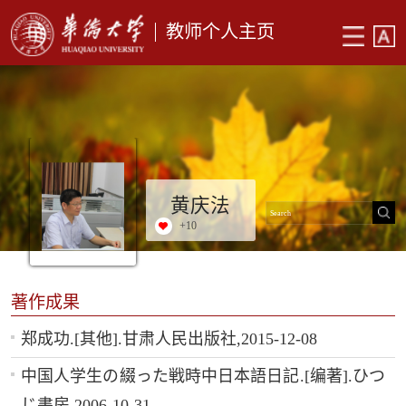
教师个人主页
黄庆法
+
10
著作成果
郑成功.[其他].甘肃人民出版社,2015-12-08
中国人学生の綴った戦時中日本語日記.[编著].ひつ
じ書房,2006-10-31