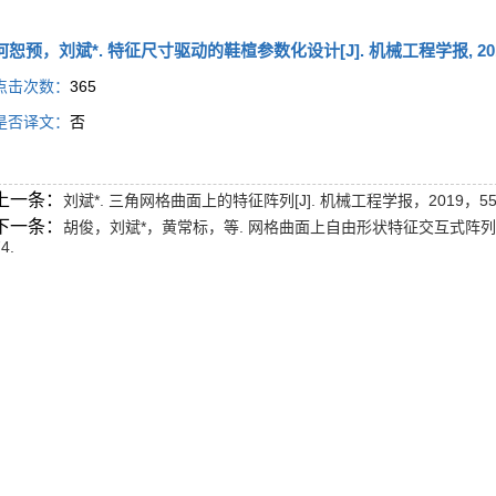
何恕预，刘斌*. 特征尺寸驱动的鞋楦参数化设计[J]. 机械工程学报, 2017，53
点击次数：
365
是否译文：
否
上一条：
刘斌*. 三角网格曲面上的特征阵列[J]. 机械工程学报，2019，55(03
下一条：
胡俊，刘斌*，黄常标，等. 网格曲面上自由形状特征交互式阵列设计[J
4.