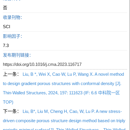
否
收录刊物：
SCI
影响因子：
7.3
发布期刊链接：
https://doi.org/10.1016/j.cma.2023.116717
上一条：
Liu, B *, Wei X, Cao W, Lu P, Wang X. A novel method
to design gradient porous structures with conformal density [J].
Thin-Walled Structures, 2024, 197: 111623 (IF: 6.6 中科院一区
TOP)
下一条：
Liu, B*, Liu M, Cheng H, Cao, W, Lu P. A new stress-
driven composite porous structure design method based on triply
periodic minimal surface[J]. Thin-Walled Structures，Thin-Walled