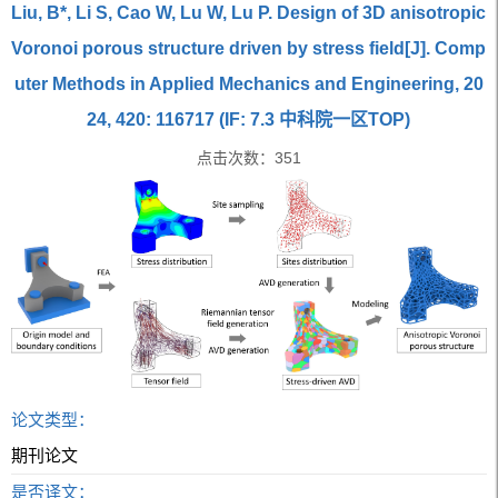
Liu, B*, Li S, Cao W, Lu W, Lu P. Design of 3D anisotropic
Voronoi porous structure driven by stress field[J]. Comp
uter Methods in Applied Mechanics and Engineering, 20
24, 420: 116717 (IF: 7.3 中科院一区TOP)
点击次数：
351
论文类型：
期刊论文
是否译文：