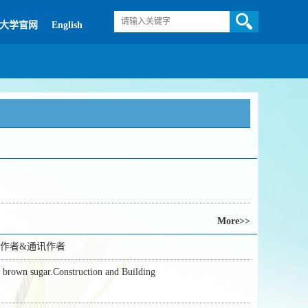
大学官网
English
More>>
二作者&通讯作者
h brown sugar.Construction and Building