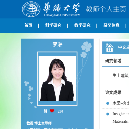
首页
科学研究
教学研究
获奖信息
罗漪
中文
研究领域
生土建筑
论文成果
木梁–夯
赞
230
Insights 
Materi
教授 博士生导师