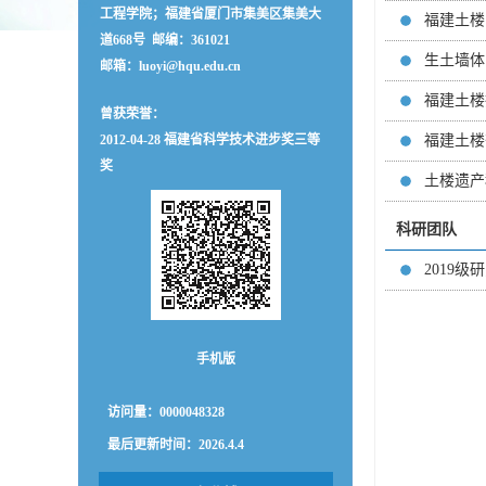
工程学院；福建省厦门市集美区集美大
福建土楼的
道668号 邮编：361021
生土墙体的抗
邮箱：
luoyi@hqu.edu.cn
福建土楼抗震
曾获荣誉：
2012-04-28 福建省科学技术进步奖三等
福建土楼夯
奖
土楼遗产科
科研团队
2019
手机版
访问量：
0000048328
最后更新时间：
2026
.
4
.
4