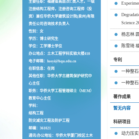
主要任职：福建省高层次C类人才。一级
Experimen
注册结构工程师，注册咨询工程师（投
Degradati
资）兼任华侨大学建筑设计院(泉州)有限
Scienc
责任公司咨询技术负责人
性别：女
杨志林.圆
学历：博士研究生
陈雪琦.
学位：工学博士学位
办公地点：土木工程学科实验大楼410
专利
电子邮箱：
luoyi@hqu.edu.cn
在职信息：在岗
一种整石
其他任职：华侨大学古建筑保护研究中
一种整石
心主任
职务：华侨大学工程管理硕士（MEM）
著作成果
教育中心主任
学科：
暂无内容
结构工程
防灾减灾工程及防护工程
科研项目
邮编：
361021
动力压实
通讯/办公地址：
华侨大学厦门校区土木