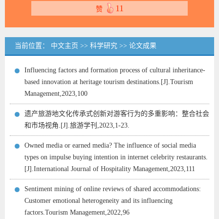
11
赞
当前位置：
中文主页
>>
科学研究
>>
论文成果
Influencing factors and formation process of cultural inheritance-
based innovation at heritage tourism destinations.[J].Tourism
Management,2023,100
遗产旅游地文化传承式创新对游客行为的多重影响：整合社会
和市场视角.[J].旅游学刊,2023,1-23.
Owned media or earned media? The influence of social media
types on impulse buying intention in internet celebrity restaurants.
[J].International Journal of Hospitality Management,2023,111
Sentiment mining of online reviews of shared accommodations:
Customer emotional heterogeneity and its influencing
factors.Tourism Management,2022,96