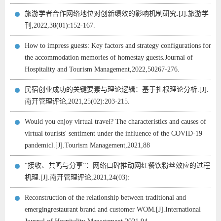
旅游学者合作网络地位对创新绩效的影响机制研究.[J].旅游学
刊,2022,38(01):152-167.
How to impress guests: Key factors and strategy configurations for
the accommodation memories of homestay guests.Journal of
Hospitality and Tourism Management,2022,50267-276.
民宿创业成功的关键要素与理论逻辑：基于扎根理论分析.[J].
南开管理评论,2021,25(02):203-215.
Would you enjoy virtual travel? The characteristics and causes of
virtual tourists' sentiment under the influence of the COVID-19
pandemicl.[J].Tourism Management,2021,88
“接收、共鸣与分享”：网络口碑推动网红餐饮粉丝效应的过程
机理.[J].南开管理评论,2021,24(03):
Reconstruction of the relationship between traditional and
emergingrestaurant brand and customer WOM.[J].International