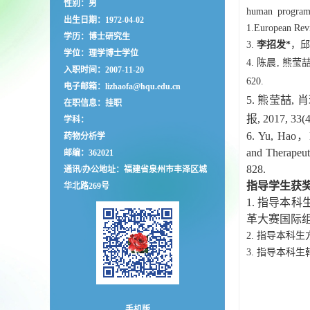
性别：男
human programm
出生日期：1972-04-02
1.European Revi
学历：博士研究生
3.
李招发*
，邱
学位：理学博士学位
4. 陈晨
,
熊莹
入职时间：2007-11-20
620.
电子邮箱：
lizhaofa@hqu.edu.cn
5. 熊莹喆
在职信息：挂职
报, 2017, 33(4
学科：
6. Yu, Hao，
药物分析学
and Therapeuti
邮编：
362021
828.
通讯/办公地址：
福建省泉州市丰泽区城
指导学生获
华北路269号
1. 指导本
科
革大赛国际组
2. 指导本科
3. 指导本科
手机版