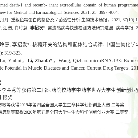
ed death-1 and recomb- inant extracellular domain of human p
rogrammed
ew for Medical and harmacological Sciences. 2021; 25: 3997-4004.
丹丹. 重组鱼精蛋白的制备及抑菌活性分析.生物技术通报，2021, 37(10):162
喆
,
汪赛
,
肖玲慧
,
李招发*
.
禽流感病毒快速检测方法研究进展
.
病毒学报
, 
, 肖玲慧, 李招发*. 核糖开关的结构和配体结合规律. 中国生物化
): 319-323.
Lu, Yinhui，
Li, Zhaofa*
，Wang, Qizhao. microRNA-133: Expressi
c Potential in Muscle Diseases and Cancer. Current Drug Targets, 201
奖
生李金秀等
获得
第二届医药院
校药学中药学世界大学生创新创业
 银奖.
生方敏等
获得
2019年第四届全国大学生生命科学创新创业大赛 二等奖.
生韩思琪等
获得
2020年第五届全国大学生生命科学创新创业大赛 二等奖.