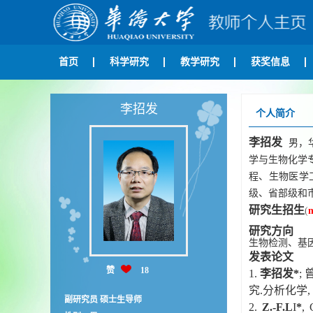
首页
科学研究
教学研究
获奖信息
李招发
个人简介
李招发
男，
学与生物化学
程、生物医学
级、省部级和市
研究生招生
(
研究方向
生物检测、基
发表论文
赞
18
1.
李招发
*
;
究.
分析化学, 202
副研究员 硕士生导师
2.
Z.-F.L
I
*
, 