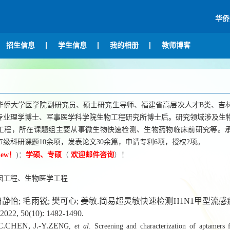
华侨
招生信息
学生信息
我的相册
教师博客
华侨大学医学院副研究员、硕士研究生导师、福建省高层次人才B类、吉
专业理学博士、军事医学科学院生物工程研究所博士后。研究领域涉及生
工程，所在课题组主要从事微生物快速检测、生物药物临床前研究等。
级科研课题10余项，发表论文30余篇，申请专利6项，授权2项。
new！
)：
学硕、专硕
（
欢迎邮件咨询
）！
因工程、生物医学工程
 曾静怡; 毛雨锐; 樊可心; 姜敏.简易超灵敏快速检测H1N1甲型流
2, 50(10): 1482-1490.
C.CHEN, J.-Y.ZE
NG,
et al
. Screening and characterization of aptamers 