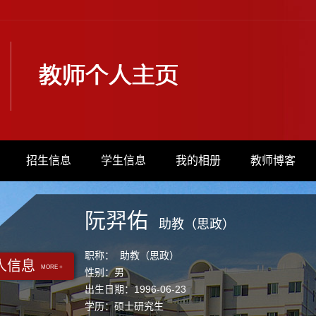
招生信息
学生信息
我的相册
教师博客
阮羿佑
助教（思政）
职称： 助教（思政）
人信息
MORE +
性别：男
出生日期：1996-06-23
学历：硕士研究生