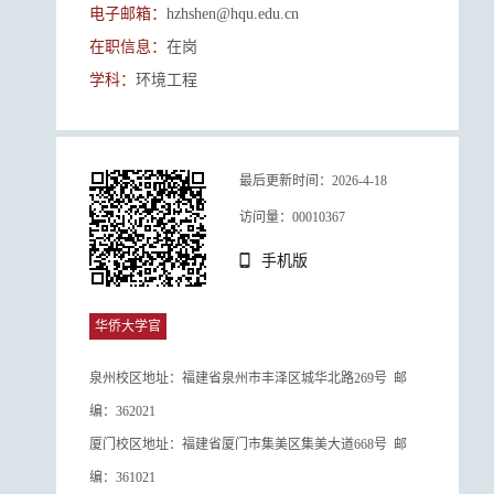
电子邮箱：
hzhshen@hqu.edu.cn
在职信息：
在岗
学科：
环境工程
最后更新时间：
2026
-
4
-
18
访问量：
00010367
手机版
华侨大学官
网
泉州校区地址：福建省泉州市丰泽区城华北路269号 邮
编：362021
厦门校区地址：福建省厦门市集美区集美大道668号 邮
编：361021