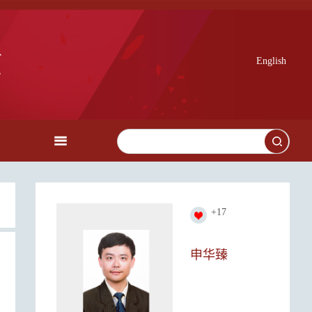
English
+
17
申华臻