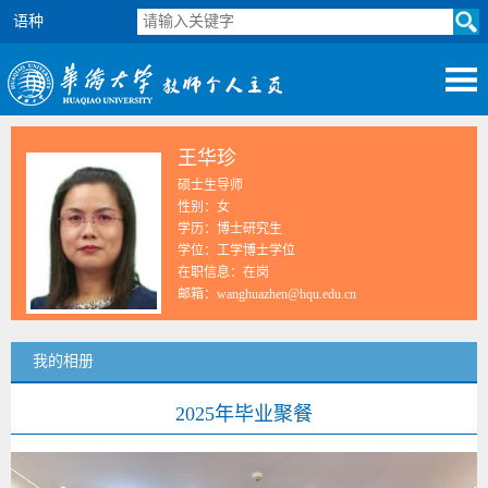
语种
王华珍
硕士生导师
性别：女
学历：博士研究生
学位：工学博士学位
在职信息：在岗
邮箱：
wanghuazhen@hqu.edu.cn
我的相册
2025年毕业聚餐