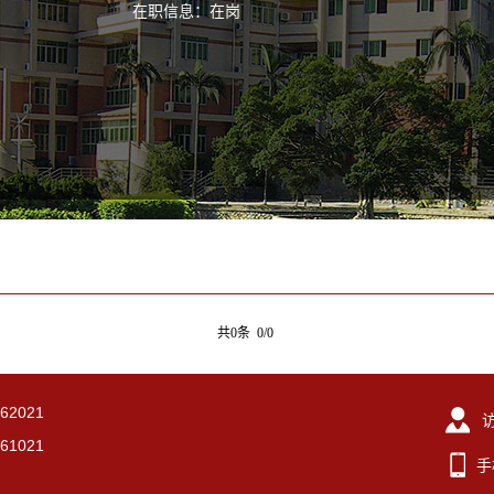
在职信息：在岗
共0条 0/0
2021
1021
手