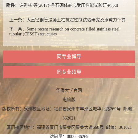
附件：
许秀林 等(2017)-条石砌体轴心受压性能试验研究.pdf
上一条：
大直径钢管混凝土柱抗震性能试验研究及承载力计算
下一条：
Some recent research on concrete filled stainless steel
tubular (CFSST) structures
同专业博导
同专业硕导
华侨大学官网
电脑版
版权所有：泉州校区地址：福建省泉州市丰泽区城华北路269号 邮编：
362021
厦门校区地址：福建省厦门市集美区集美大道668号 邮编：361021
访问量：
0000236269