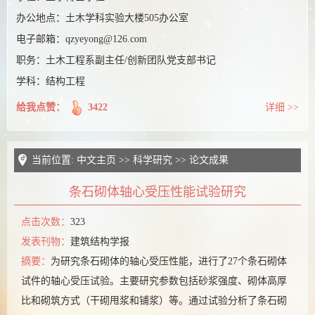
课题组博客
办公地点：
土木学科实验大楼505办公室
电子邮箱：
qzyeyong@126.com
职务：
土木工程系副主任/创新团队党支部书记
学科：结构工程
给我点赞：
3422
详细 >>
当前位置:
中文主页
>>
科学研究
>>
论文成果
条石砌体轴心受压性能试验研究
点击次数：
323
发表刊物：
建筑结构学报
摘要：
为研究条石砌体的轴心受压性能，进行了27个条石砌体
试件的轴心受压试验。主要研究参数包括砂浆强度、砌体高厚
比和砌筑方式（干砌甩浆和铺浆）等。通过试验分析了条石砌