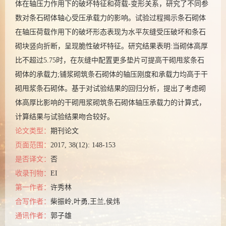
体在轴压力作用下的破坏特征和荷载-变形关系，研究了不同参
数对条石砌体轴心受压承载力的影响。试验过程揭示条石砌体
在轴压荷载作用下的破坏形态表现为水平灰缝受压破坏和条石
砌块竖向折断，呈现脆性破坏特征。研究结果表明:当砌体高厚
比不超过5.75时，在灰缝中配置更多垫片可提高干砌甩浆条石
砌体的承载力;铺浆砌筑条石砌体的轴压刚度和承载力均高于干
砌甩浆条石砌体。基于对试验结果的回归分析，提出了考虑砌
体高厚比影响的干砌甩浆砌筑条石砌体轴压承载力的计算式，
计算结果与试验结果吻合较好。
论文类型：
期刊论文
页面范围：
2017, 38(12): 148-153
是否译文：
否
收录刊物：
EI
第一作者：
许秀林
合写作者：
柴振岭,叶勇,王兰,侯炜
通讯作者：
郭子雄