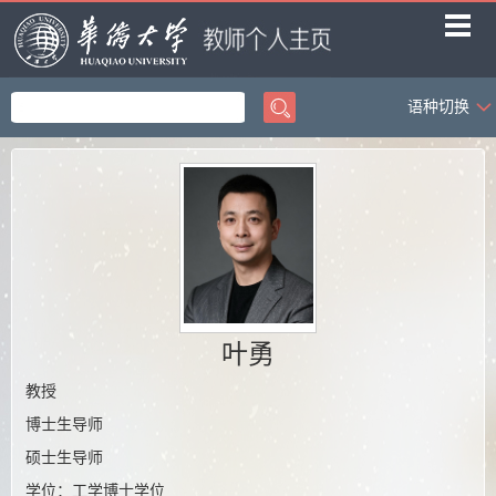
语种切换
首页
教学工作
科学研究
社会服务
学生科创
荣誉获奖
叶勇
招生信息
教授
博士生导师
课题组成员
硕士生导师
课题组相册
学位：工学博士学位