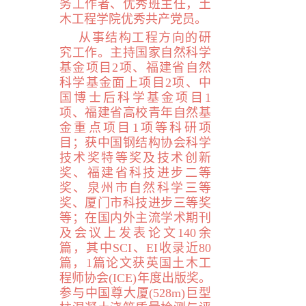
务工作者、优秀班主任，土
木工程学院优秀共产党员。
从事结构工程方向的研
究工作。主持国家自然科学
基金项目
2
项、福建省自然
科学基金面上项目
2
项、中
国博士后科学基金项目
1
项、福建省高校青年自然基
金重点项目
1
项等科研项
目；获中国钢结构协会科学
技术奖特等奖及技术创新
奖、福建省科技进步二等
奖、泉州市自然科学三等
奖、厦门市科技进步三等奖
等；在国内外主流学术期刊
及会议上发表论文
140
余
篇，其中
SCI
、
EI
收录近8
0
篇，
1
篇论文获英国土木工
程师协会(
ICE
)
年度出版奖。
参与中国尊大厦(
528m
)巨型