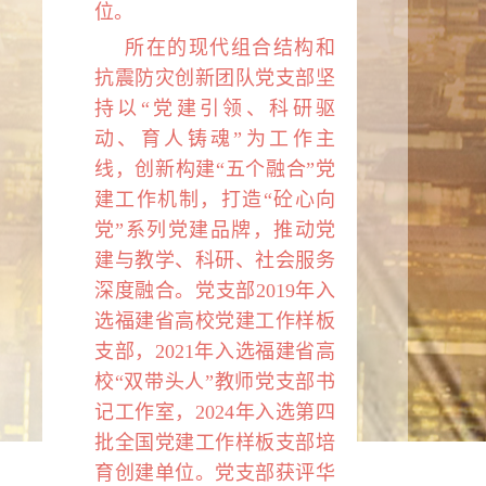
位。
所在的现代组合结构和
抗震防灾创新团队党支部坚
持以“党建引领、科研驱
动、育人铸魂”为工作主
线，创新构建“五个融合”党
建工作机制，打造“砼心向
党”系列党建品牌，推动党
建与教学、科研、社会服务
深度融合。党支部
2019
年入
选福建省高校党建工作样板
支部，
2021
年入选福建省高
校“双带头人”教师党支部书
记工作室，
2024
年入选第四
批全国党建工作样板支部培
育创建单位。党支部获评华