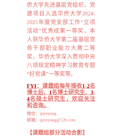
侨大学先进基层党组织，党
建项目入选华侨大学
2024-
2025
年度党支部工作“立项
活动”优秀成果一等奖，本
人获华侨大学第二届基层党
务干部职业能力大赛二等
奖，华侨大学深入贯彻中央
八项规定精神学习教育专题
“好党课”一等奖等。
FYI
：
课题组
每年接收
1
-
2
名
博士后、
1
名博士研究生、
3
-
4
名硕士研究生，欢迎关注
和咨询。
微信：
qzyeyong
邮箱：
qzyeyong@126.com
【课题组部分活动合影】