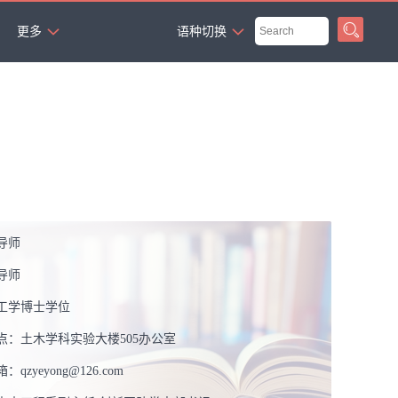
`
更多
语种切换
导师
导师
工学博士学位
点：
土木学科实验大楼505办公室
箱：
qzyeyong@126.com