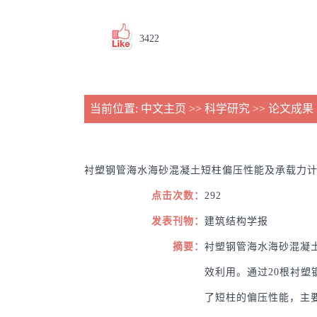
3422
当前位置:
中文主页
>>
科学研究
>>
论文成果
衬塑钢管海水海砂混凝土短柱偏压性能及承载力
点击次数：
292
发表刊物：
建筑结构学报
摘要：
衬塑钢管海水海砂混凝
效利用。通过20根衬塑
了短柱的偏压性能，主