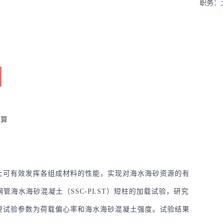
职务：
学科：
计算
土可有效发挥各组成材料的性能，实现对海水海砂资源的有
钢管海水海砂混凝土（SSC-PLST）短柱的加载试验，研究
要试验参数为荷载偏心率和海水海砂混凝土强度。试验结果