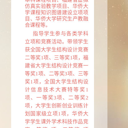
本科课程项目、福建省虚拟
仿真实验教学项目、华侨大
学课程知识图谱建设立项项
目、华侨大学研究生产教融
合课程等。
指导学生参与各类学科
立项和竞赛活动。带领学生
获全国大学生结构设计竞赛
二等奖
1
项、三等奖
1
项，福
建省大学生结构设计竞赛一
等奖
1
项、二等奖
3
项、三等
奖
1
项，全国大学生结构设
计信息技术大赛特等奖
1
项、一等奖
3
项、二等奖
2
项，大学生创新创业训练计
划国家级立项
1
项，华侨大
学学生课外学术科技作品竞