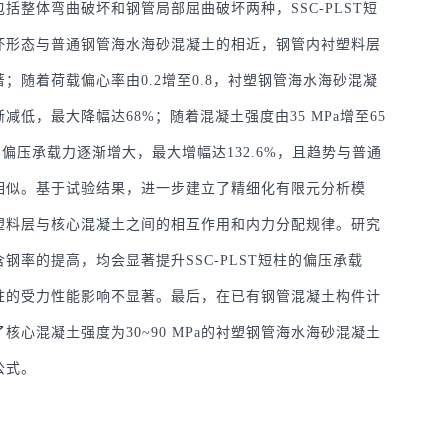
括整体弯曲破坏和钢管局部屈曲破坏两种，SSC-PLST短
坏形态与普通钢管海水海砂混凝土的相近，钢管内衬塑料层
；随着荷载偏心率由0.2增至0.8，衬塑钢管海水海砂混凝
减低，最大降幅达68%；随着混凝土强度由35 MPa增至65
短柱的偏压承载力逐渐增大，最大增幅达132.6%，且趋势与普通
相似。基于试验结果，进一步建立了精细化有限元分析模
塑料层与核心混凝土之间的相互作用和内力分配规律。研究
钢率的提高，均会显著提升SSC-PLST短柱的偏压承载
柱的受力性能影响不显著。最后，在已有钢管混凝土构件计
核心混凝土强度为30~90 MPa的衬塑钢管海水海砂混凝土
公式。