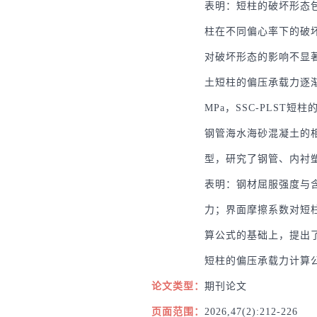
表明：短柱的破坏形态包
柱在不同偏心率下的破
对破坏形态的影响不显著
土短柱的偏压承载力逐渐
MPa，SSC-PLST
钢管海水海砂混凝土的
型，研究了钢管、内衬
表明：钢材屈服强度与含
力；界面摩擦系数对短
算公式的基础上，提出了
短柱的偏压承载力计算
论文类型：
期刊论文
页面范围：
2026,47(2):212-226