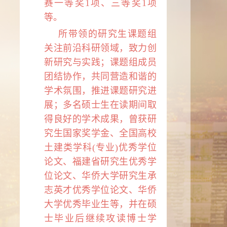
赛一等奖
1
项、三等奖
1
项
等。
所带领的研究生课题组
关注前沿科研领域，致力创
新研究与实践；课题组成员
团结协作，共同营造和谐的
学术氛围，推进课题研究进
展；多名硕士生在读期间取
得良好的学术成果，曾获研
究生国家奖学金、全国高校
土建类学科(专业)优秀学位
论文、福建省研究生优秀学
位论文、华侨大学研究生承
志英才优秀学位论文、华侨
大学优秀毕业生等，并在硕
士毕业后继续攻读博士学