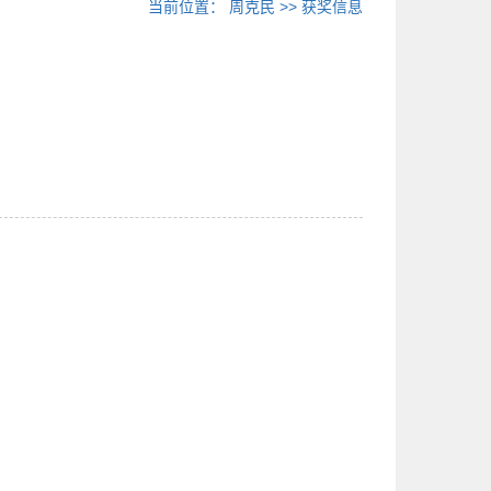
当前位置：
周克民
>>
获奖信息