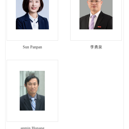
Sun Panpan
李勇泉
anmin Hunang