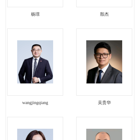
杨璟
殷杰
wangjingqiang
吴贵华