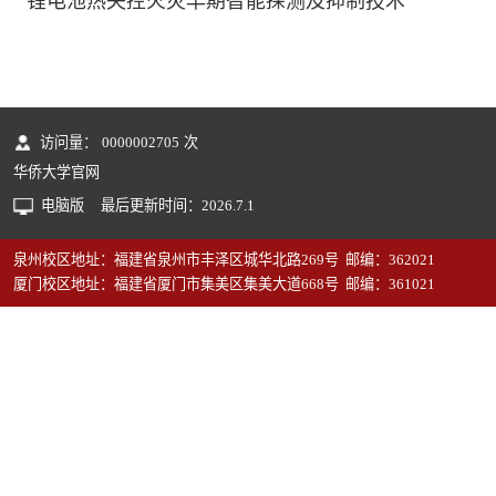
锂电池热失控火灾早期智能探测及抑制技术
访问量：
0000002705
次
华侨大学官网
电脑版
最后更新时间：
2026
.
7
.
1
泉州校区地址：福建省泉州市丰泽区城华北路269号 邮编：362021
厦门校区地址：福建省厦门市集美区集美大道668号 邮编：361021