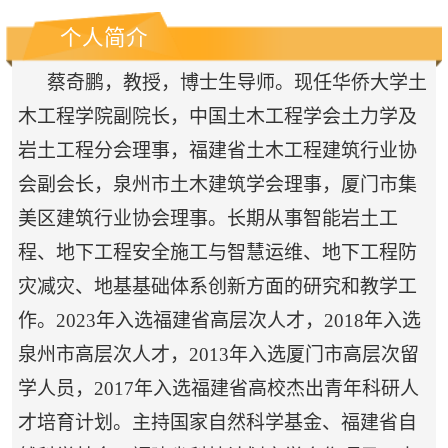
个人简介
蔡奇鹏，教授，
博
士生导师
。现任华侨大学土
木工程学院
副院长
，
中国土木工程学会土力学及
岩土工程分会理事，福建省土木工程建筑行业协
会
副会长
，泉州市土木建筑学会理事，厦门市集
美区建筑行业协会理事。
长期从事
智能岩土工
程、
地下工程安全施工与智慧运维、地下工程防
灾减灾、地基基础体系创新
方面的研究和教学工
作
。
2023
年入选福建省高层次人才
，
20
18
年入选
泉州市
高层次人才，
2013
年入选厦门市高层次留
学人员，
2017
年入选福建省高校杰出青年科研人
才培育计划。
主持国家自然科学基金、福建省自