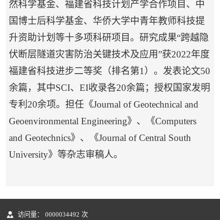
然科学基金、
福建省科技计划产学合作项目、
中
国博士后科学基金、华侨大学中青年教师科技提
升资助计划等
十
多项
科研
项目。
研究成果
“跨越隐
伏断层隧道灾害防治关键技术及应用”获
2022
年度
福建省科技进步二等奖（排名第
1
）。
发表论文
5
0
余篇，其中
SCI
、
EI
收录各
2
0
余
篇
；授权国家发明
专利
2
0
余项
。
担任《
Journal of Geotechnical and
Geoenvironmental Engineering
》、《
Computers
and Geotechnics
》、《
Journal of Central South
University
》等杂志审稿人。
访问量：
0000034492
次