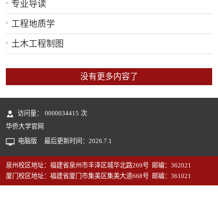
专业导读
工程地质学
土木工程制图
没有更多内容了
访问量：
0000034415
次
华侨大学官网
电脑版
最后更新时间：
2026
.
7
.
1
泉州校区地址：福建省泉州市丰泽区城华北路269号 邮编：362021
厦门校区地址：福建省厦门市集美区集美大道668号 邮编：361021