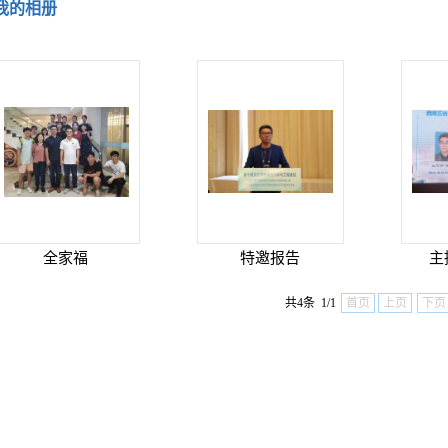
我的相册
全家福
特邀报告
主
共4条 1/1
首页
上页
下页