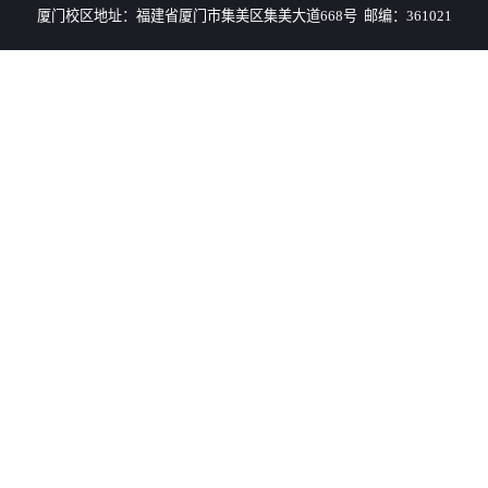
厦门校区地址：福建省厦门市集美区集美大道668号 邮编：361021