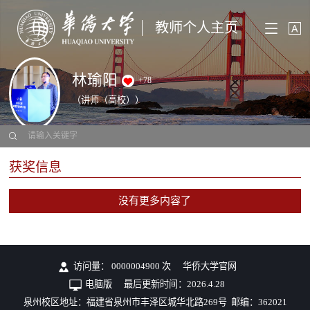
教师个人主页
林瑜阳
+
78
（讲师（高校））
获奖信息
没有更多内容了
访问量：
0000004900
次
华侨大学官网
电脑版
最后更新时间：
2026
.
4
.
28
泉州校区地址：福建省泉州市丰泽区城华北路269号 邮编：362021