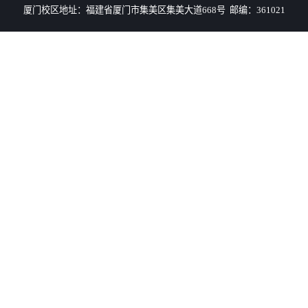
厦门校区地址：福建省厦门市集美区集美大道668号 邮编：361021