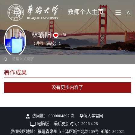
教师个人主页
林瑜阳
+
78
（讲师（高校））
著作成果
没有更多内容了
访问量：
0000004897
次
华侨大学官网
电脑版
最后更新时间：
2026
.
4
.
28
泉州校区地址：福建省泉州市丰泽区城华北路269号 邮编：362021