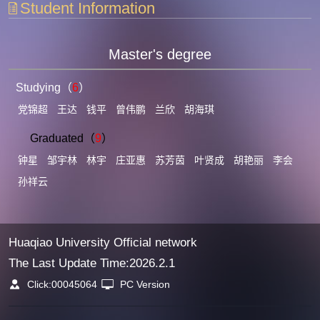
Student Information
Master's degree
Studying（
6
）
党锦超
王达
钱平
曾伟鹏
兰欣
胡海琪
Graduated（
9
）
钟星
邹宇林
林宇
庄亚惠
苏芳茵
叶贤成
胡艳丽
李会
孙祥云
Huaqiao University Official network
The Last Update Time:
2026
.
2
.
1
Click:
00045064
PC Version