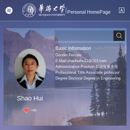
Personal HomePage
Basic Information
Gender:Female
E-Mail:
shaohuihu11@163.com
Administrative Position:自动化系主任
Professional Title:Associate professor
Degree:Doctoral Degree in Engineering
Shao Hui
+
58