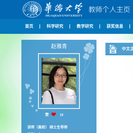
首页
科学研究
教学研究
获奖信息
赵雅青
中文
赞
10
讲师（高校） 硕士生导师