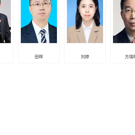
田晖
刘婷
方瑞