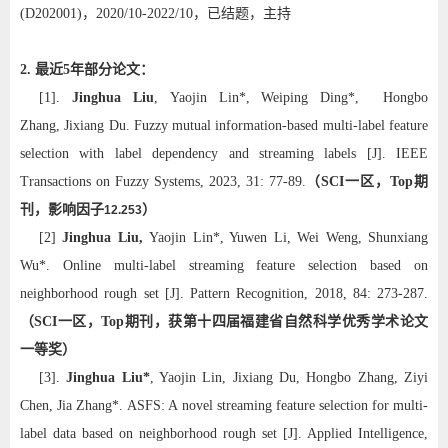
(D202001)，2020/10-2022/10，已结题，主持
2. 最近5年部分论文：
[1].
Jinghua Liu
, Yaojin Lin*, Weiping Ding*, Hongbo
Zhang, Jixiang Du. Fuzzy mutual information-based multi-label feature
selection with label dependency and streaming labels [J]. IEEE
Transactions on Fuzzy Systems, 2023, 31: 77-89.
（
SCI
一区，
Top
期
刊，影响因子
）
12.253
[2]
Jinghua Liu,
Yaojin Lin*, Yuwen Li, Wei Weng, Shunxiang
Wu*. Online multi-label streaming feature selection based on
neighborhood rough set [J]. Pattern Recognition, 2018, 84: 273-287.
（
SCI
一区，
Top
期刊，获第十四届福建省自然科学优秀学术论文
一等奖）
[3].
Jinghua Liu*
, Yaojin Lin, Jixiang Du, Hongbo Zhang, Ziyi
Chen, Jia Zhang*. ASFS: A novel streaming feature selection for multi-
label data based on neighborhood rough set [J]. Applied Intelligence,