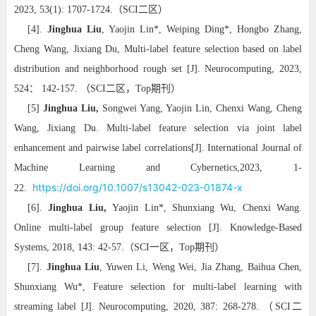
2023, 53(1): 1707-1724.
（
SCI
二区）
[4].
Jinghua Liu
, Yaojin Lin*, Weiping Ding*, Hongbo Zhang,
Cheng Wang, Jixiang Du, Multi-label feature selection based on label
distribution and neighborhood rough set [J]. Neurocomputing, 2023,
524： 142-157.
（
SCI
二区，
Top
期刊）
[5]
Jinghua Liu,
Songwei Yang, Yaojin Lin, Chenxi Wang, Cheng
Wang, Jixiang Du. Multi-label feature selection via joint label
enhancement and pairwise label correlations[J].
International Journal of
Machine Learning and Cybernetics,2023, 1-
https://doi.org/10.1007/s13042-023-01874-x
22.
[6].
Jinghua Liu,
Yaojin Lin*, Shunxiang Wu, Chenxi Wang.
Online multi-label group feature selection [J]. Knowledge-Based
Systems, 2018, 143: 42-57.
（
SCI
一区，
Top
期刊）
[7].
Jinghua Liu
, Yuwen Li, Weng Wei, Jia Zhang, Baihua Chen,
Shunxiang Wu*, Feature selection for multi-label learning with
streaming label [J]. Neurocomputing, 2020, 387: 268-278.
（
SCI
二