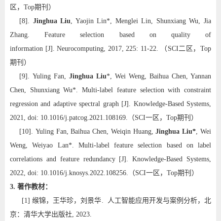
区，
Top
期刊）
[8].
Jinghua Liu
, Yaojin Lin*, Menglei Lin, Shunxiang Wu, Jia
Zhang. Feature selection based on quality of
information [J]. Neurocomputing, 2017, 225: 11-22.
（
SCI
二区，
Top
期刊）
[9]. Yuling Fan,
Jinghua Liu
*, Wei Weng, Baihua Chen, Yannan
Chen, Shunxiang Wu*. Multi-label feature selection with constraint
regression and adaptive spectral graph [J]. Knowledge-Based Systems,
2021, doi: 10.1016/j.patcog.2021.108169.
（
SCI
一区，
Top
期刊）
[10]. Yuling Fan, Baihua Chen, Weiqin Huang,
Jinghua Liu*
, Wei
Weng, Weiyao Lan*. Multi-label feature selection based on label
correlations and feature redundancy [J]. Knowledge-Based Systems,
2022, doi: 10.1016/j.knosys.2022.108256.
（
SCI
一区，
Top
期刊）
3. 著作教材：
[1
] 缑
锦，王华珍，刘景华. 人工智能应用开发与案例分析，北
京：清华大学出版社, 2023.